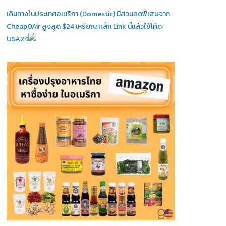
เดินทางในประเทศอเมริกา (Domestic)
มีส่วนลดพิเสษจาก
CheapOAir สูงสุด $24 เหรียญ คลิ้ก Link นี้แล้วใช้โค้ด:
USA24