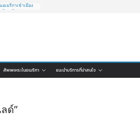
อเมริกาเข้าเมือง
O ไปยังไงดี?
027 ถูกระงับไม่มี
วด่วนคนอยากย้าย
6: ใช้ยี่ห้อไหนดี
ยบครบจบในบทความ
กลับไทย ใช้วิธีไหน
ุดในปี 2026?
มริกา 2026: ตัว
สัพเพเหระในอเมริกา
แนะนำบริการที่น่าสนใจ
าคาคุ้มค่าที่สุด?
ลด์”