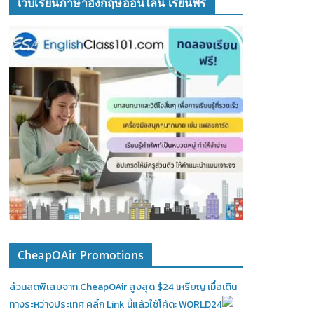
เว็บเรียนภาษาอังกฤษออนไลน์ เรียนฟรี
CheapOAir Promotions
ส่วนลดพิเสษจาก CheapOAir สูงสุด $24 เหรียญ เมื่อเดิน
ทางระหว่างประเทศ คลิ้ก Link นี้แล้วใช้โค้ด: WORLD24