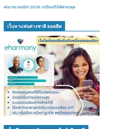
ผ่าน ตม อเมริกา 2026: เตรียมตัวให้ผ่านฉลุย
เว็บหาแฟนต่างชาติ ยอดฮิต