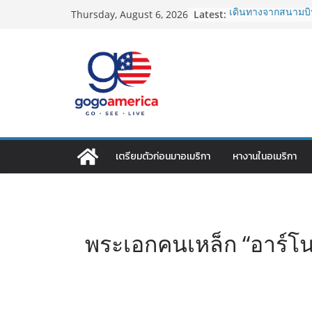
Skip
Latest:
เดินทางจากสนามบิน
Thursday, August 6, 2026
to
2026: LAX, JFK, SF
Lotto Green Card 2
content
กำหนด! อัปเดตข่า
ประเทศต้องรู้
ซิมการ์ดอเมริกา 202
ที่สุด? เปรียบเที
เดียว
โอนเงินจากอเมริกา
ประหยัดและคุ้มที่ส
VPN สำหรับใช้ในอเ
เตรียมตัวก่อนมาอเมริกา
หางานในอเมริกา
ไหนดี ปลอดภัย และร
พระเอกคนเหล็ก “อาร์โน