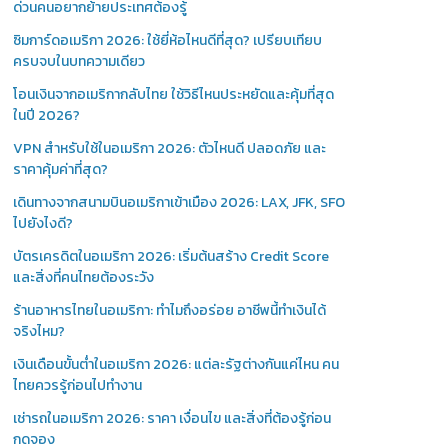
ด่วนคนอยากย้ายประเทศต้องรู้
ซิมการ์ดอเมริกา 2026: ใช้ยี่ห้อไหนดีที่สุด? เปรียบเทียบ
ครบจบในบทความเดียว
โอนเงินจากอเมริกากลับไทย ใช้วิธีไหนประหยัดและคุ้มที่สุด
ในปี 2026?
VPN สำหรับใช้ในอเมริกา 2026: ตัวไหนดี ปลอดภัย และ
ราคาคุ้มค่าที่สุด?
เดินทางจากสนามบินอเมริกาเข้าเมือง 2026: LAX, JFK, SFO
ไปยังไงดี?
บัตรเครดิตในอเมริกา 2026: เริ่มต้นสร้าง Credit Score
และสิ่งที่คนไทยต้องระวัง
ร้านอาหารไทยในอเมริกา: ทำไมถึงอร่อย อาชีพนี้ทำเงินได้
จริงไหม?
เงินเดือนขั้นต่ำในอเมริกา 2026: แต่ละรัฐต่างกันแค่ไหน คน
ไทยควรรู้ก่อนไปทำงาน
เช่ารถในอเมริกา 2026: ราคา เงื่อนไข และสิ่งที่ต้องรู้ก่อน
กดจอง