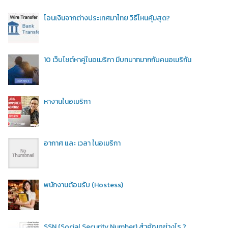
โอนเงินจากต่างประเทศมาไทย วิธีไหนคุ้มสุด?
10 เว็บไซต์หาคู่ในอเมริกา มีบทบาทมากกับคนอเมริกัน
หางานในอเมริกา
อากาศ และ เวลา ในอเมริกา
พนักงานต้อนรับ (Hostess)
SSN (Social Security Number) สำคัญอย่างไร ?