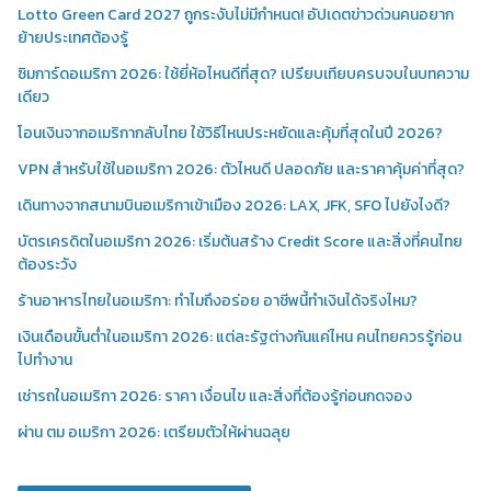
Lotto Green Card 2027 ถูกระงับไม่มีกำหนด! อัปเดตข่าวด่วนคนอยาก
ย้ายประเทศต้องรู้
ซิมการ์ดอเมริกา 2026: ใช้ยี่ห้อไหนดีที่สุด? เปรียบเทียบครบจบในบทความ
เดียว
โอนเงินจากอเมริกากลับไทย ใช้วิธีไหนประหยัดและคุ้มที่สุดในปี 2026?
VPN สำหรับใช้ในอเมริกา 2026: ตัวไหนดี ปลอดภัย และราคาคุ้มค่าที่สุด?
เดินทางจากสนามบินอเมริกาเข้าเมือง 2026: LAX, JFK, SFO ไปยังไงดี?
บัตรเครดิตในอเมริกา 2026: เริ่มต้นสร้าง Credit Score และสิ่งที่คนไทย
ต้องระวัง
ร้านอาหารไทยในอเมริกา: ทำไมถึงอร่อย อาชีพนี้ทำเงินได้จริงไหม?
เงินเดือนขั้นต่ำในอเมริกา 2026: แต่ละรัฐต่างกันแค่ไหน คนไทยควรรู้ก่อน
ไปทำงาน
เช่ารถในอเมริกา 2026: ราคา เงื่อนไข และสิ่งที่ต้องรู้ก่อนกดจอง
ผ่าน ตม อเมริกา 2026: เตรียมตัวให้ผ่านฉลุย