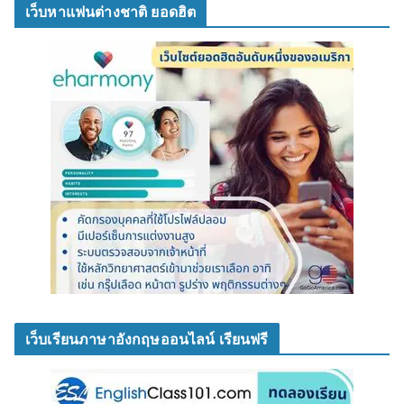
เว็บหาแฟนต่างชาติ ยอดฮิต
เว็บเรียนภาษาอังกฤษออนไลน์ เรียนฟรี