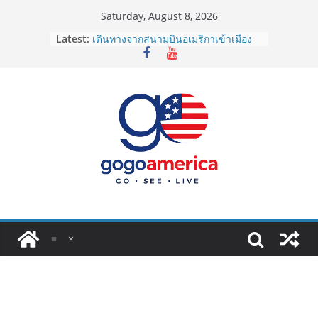
Skip
Saturday, August 8, 2026
to
Latest:
เดินทางจากสนามบินอเมริกาเข้าเมือง
content
2026: LAX, JFK, SFO ไปยังไงดี?
Lotto Green Card 2027 ถูกระงับไม่มี
กำหนด! อัปเดตข่าวด่วนคนอยากย้าย
ประเทศต้องรู้
ซิมการ์ดอเมริกา 2026: ใช้ยี่ห้อไหนดี
ที่สุด? เปรียบเทียบครบจบในบทความ
เดียว
โอนเงินจากอเมริกากลับไทย ใช้วิธีไหน
ประหยัดและคุ้มที่สุดในปี 2026?
VPN สำหรับใช้ในอเมริกา 2026: ตัว
ไหนดี ปลอดภัย และราคาคุ้มค่าที่สุด?