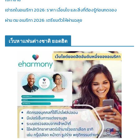
เช่ารถในอเมริกา 2026: ราคา เงื่อนไข และสิ่งที่ต้องรู้ก่อนกดจอง
ผ่าน ตม อเมริกา 2026: เตรียมตัวให้ผ่านฉลุย
เว็บหาแฟนต่างชาติ ยอดฮิต