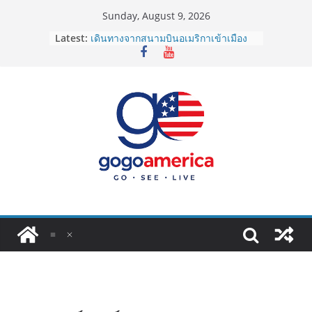
Skip
Sunday, August 9, 2026
to
Latest:
เดินทางจากสนามบินอเมริกาเข้าเมือง
content
2026: LAX, JFK, SFO ไปยังไงดี?
Lotto Green Card 2027 ถูกระงับไม่มี
กำหนด! อัปเดตข่าวด่วนคนอยากย้าย
ประเทศต้องรู้
ซิมการ์ดอเมริกา 2026: ใช้ยี่ห้อไหนดี
ที่สุด? เปรียบเทียบครบจบในบทความ
เดียว
โอนเงินจากอเมริกากลับไทย ใช้วิธีไหน
ประหยัดและคุ้มที่สุดในปี 2026?
VPN สำหรับใช้ในอเมริกา 2026: ตัว
ไหนดี ปลอดภัย และราคาคุ้มค่าที่สุด?