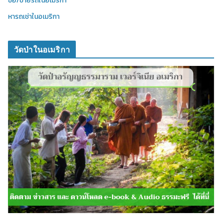
ซื้อ/ขายรถในอเมริกา
หารถเช่าในอเมริกา
วัดป่าในอเมริกา