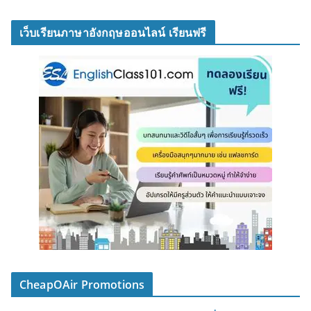
เว็บเรียนภาษาอังกฤษออนไลน์ เรียนฟรี
CheapOAir Promotions