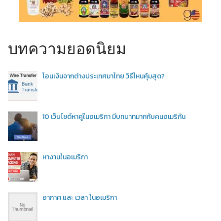
บทความยอดนิยม
โอนเงินจากต่างประเทศมาไทย วิธีไหนคุ้มสุด?
10 เว็บไซต์หาคู่ในอเมริกา มีบทบาทมากกับคนอเมริกัน
หางานในอเมริกา
อากาศ และ เวลา ในอเมริกา