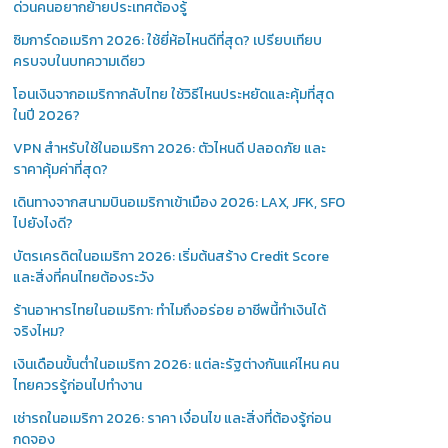
ด่วนคนอยากย้ายประเทศต้องรู้
ซิมการ์ดอเมริกา 2026: ใช้ยี่ห้อไหนดีที่สุด? เปรียบเทียบ
ครบจบในบทความเดียว
โอนเงินจากอเมริกากลับไทย ใช้วิธีไหนประหยัดและคุ้มที่สุด
ในปี 2026?
VPN สำหรับใช้ในอเมริกา 2026: ตัวไหนดี ปลอดภัย และ
ราคาคุ้มค่าที่สุด?
เดินทางจากสนามบินอเมริกาเข้าเมือง 2026: LAX, JFK, SFO
ไปยังไงดี?
บัตรเครดิตในอเมริกา 2026: เริ่มต้นสร้าง Credit Score
และสิ่งที่คนไทยต้องระวัง
ร้านอาหารไทยในอเมริกา: ทำไมถึงอร่อย อาชีพนี้ทำเงินได้
จริงไหม?
เงินเดือนขั้นต่ำในอเมริกา 2026: แต่ละรัฐต่างกันแค่ไหน คน
ไทยควรรู้ก่อนไปทำงาน
เช่ารถในอเมริกา 2026: ราคา เงื่อนไข และสิ่งที่ต้องรู้ก่อน
กดจอง