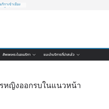
ริกาเข้าเมือง
ยังไงดี?
 ถูกระงับไม่มี
วนคนอยากย้าย
ช้ยี่ห้อไหนดี
รบจบในบทความ
ไทย ใช้วิธีไหน
ปี 2026?
กา 2026: ตัว
สัพเพเหระในอเมริกา
แนะนำบริการที่น่าสนใจ
ุ้มค่าที่สุด?
หารหญิงออกรบในแนวหน้า