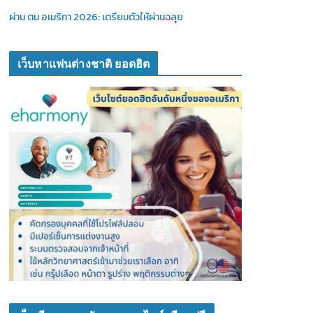
ผ่าน ตม อเมริกา 2026: เตรียมตัวให้ผ่านฉลุย
เว็บหาแฟนต่างชาติ ยอดฮิต