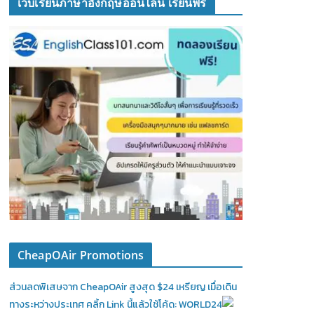
เว็บเรียนภาษาอังกฤษออนไลน์ เรียนฟรี
CheapOAir Promotions
ส่วนลดพิเสษจาก CheapOAir สูงสุด $24 เหรียญ เมื่อเดิน
ทางระหว่างประเทศ คลิ้ก Link นี้แล้วใช้โค้ด: WORLD24