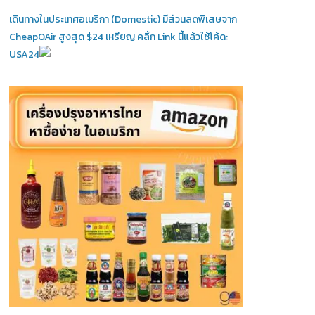
เดินทางในประเทศอเมริกา (Domestic)
มีส่วนลดพิเสษจาก
CheapOAir สูงสุด $24 เหรียญ คลิ้ก Link นี้แล้วใช้โค้ด:
USA24