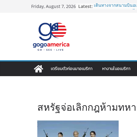
Skip
Latest:
เดินทางจากสนามบินอเม
Friday, August 7, 2026
to
2026: LAX, JFK, SFO ไป
Lotto Green Card 2027
content
กำหนด! อัปเดตข่าวด่
ประเทศต้องรู้
ซิมการ์ดอเมริกา 2026: ใ
ที่สุด? เปรียบเทียบค
เดียว
โอนเงินจากอเมริกากลับ
ประหยัดและคุ้มที่สุดใน
VPN สำหรับใช้ในอเมริ
เตรียมตัวก่อนมาอเมริกา
หางานในอเมริกา
ไหนดี ปลอดภัย และราคาค
สหรัฐจ่อเลิกกฎห้ามท