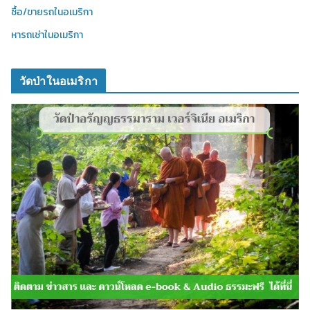
ซื้อ/ขายรถในอเมริกา
หารถเช่าในอเมริกา
วัดป่าในอเมริกา