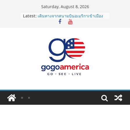
Skip
Saturday, August 8, 2026
to
Latest:
เดินทางจากสนามบินอเมริกาเข้าเมือง
content
2026: LAX, JFK, SFO ไปยังไงดี?
Lotto Green Card 2027 ถูกระงับไม่มี
กำหนด! อัปเดตข่าวด่วนคนอยากย้าย
ประเทศต้องรู้
ซิมการ์ดอเมริกา 2026: ใช้ยี่ห้อไหนดี
ที่สุด? เปรียบเทียบครบจบในบทความ
เดียว
โอนเงินจากอเมริกากลับไทย ใช้วิธีไหน
ประหยัดและคุ้มที่สุดในปี 2026?
VPN สำหรับใช้ในอเมริกา 2026: ตัว
ไหนดี ปลอดภัย และราคาคุ้มค่าที่สุด?