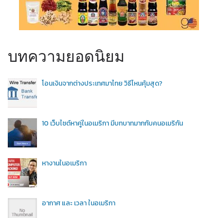
บทความยอดนิยม
โอนเงินจากต่างประเทศมาไทย วิธีไหนคุ้มสุด?
10 เว็บไซต์หาคู่ในอเมริกา มีบทบาทมากกับคนอเมริกัน
หางานในอเมริกา
อากาศ และ เวลา ในอเมริกา