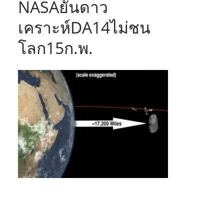
NASAยันดาว
เคราะห์DA14ไม่ชน
โลก15ก.พ.