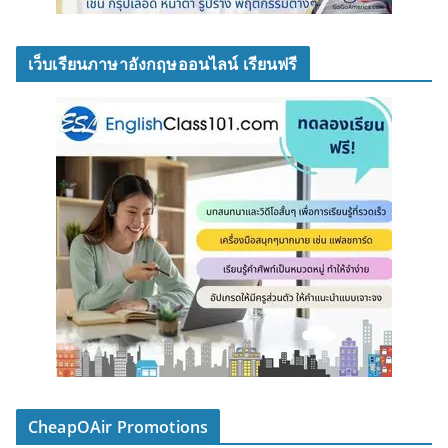
เว็บเรียนภาษาอังกฤษออนไลน์ เรียนฟรี
CheapOAir Promotions