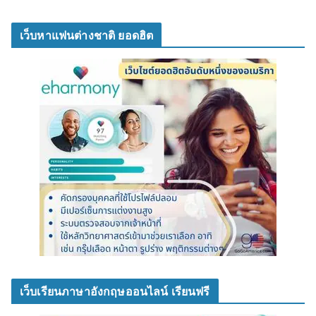
เว็บหาแฟนต่างชาติ ยอดฮิต
เว็บเรียนภาษาอังกฤษออนไลน์ เรียนฟรี