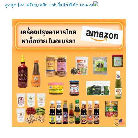
สูงสุด $24 เหรียญ คลิ้ก Link นี้แล้วใช้โค้ด: USA24