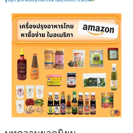
สูงสุด $24 เหรียญ คลิ้ก Link นี้แล้วใช้โค้ด: USA24
บทความยอดนิยม