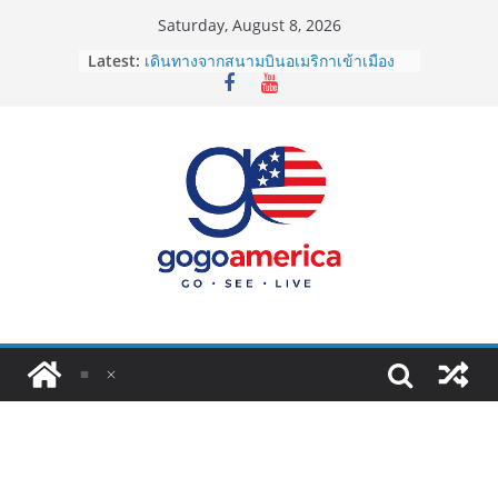
Skip
Saturday, August 8, 2026
to
Latest:
เดินทางจากสนามบินอเมริกาเข้าเมือง
content
2026: LAX, JFK, SFO ไปยังไงดี?
Lotto Green Card 2027 ถูกระงับไม่มี
กำหนด! อัปเดตข่าวด่วนคนอยากย้าย
ประเทศต้องรู้
ซิมการ์ดอเมริกา 2026: ใช้ยี่ห้อไหนดี
ที่สุด? เปรียบเทียบครบจบในบทความ
เดียว
โอนเงินจากอเมริกากลับไทย ใช้วิธีไหน
ประหยัดและคุ้มที่สุดในปี 2026?
VPN สำหรับใช้ในอเมริกา 2026: ตัว
ไหนดี ปลอดภัย และราคาคุ้มค่าที่สุด?