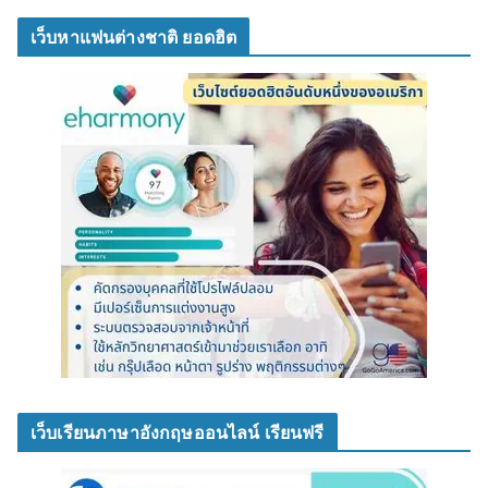
เว็บหาแฟนต่างชาติ ยอดฮิต
เว็บเรียนภาษาอังกฤษออนไลน์ เรียนฟรี