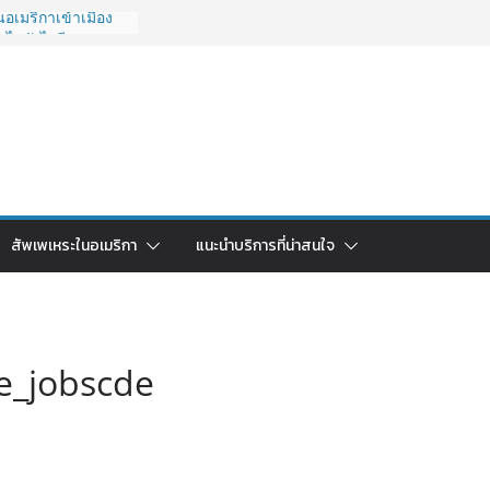
อเมริกาเข้าเมือง
 ไปยังไงดี?
027 ถูกระงับไม่มี
ด่วนคนอยากย้าย
: ใช้ยี่ห้อไหนดี
ยบครบจบในบทความ
ลับไทย ใช้วิธีไหน
ดในปี 2026?
ริกา 2026: ตัว
สัพเพเหระในอเมริกา
แนะนำบริการที่น่าสนใจ
คาคุ้มค่าที่สุด?
e_jobscde