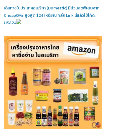
เดินทางในประเทศอเมริกา (Domestic)
มีส่วนลดพิเสษจาก
CheapOAir สูงสุด $24 เหรียญ คลิ้ก Link นี้แล้วใช้โค้ด:
USA24