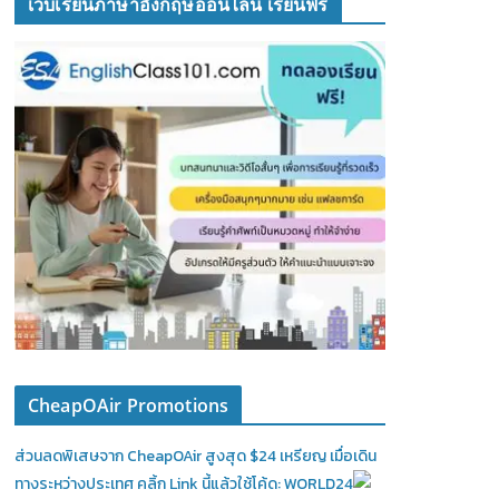
เว็บเรียนภาษาอังกฤษออนไลน์ เรียนฟรี
CheapOAir Promotions
ส่วนลดพิเสษจาก CheapOAir สูงสุด $24 เหรียญ เมื่อเดิน
ทางระหว่างประเทศ คลิ้ก Link นี้แล้วใช้โค้ด: WORLD24