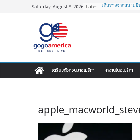
Skip
Latest:
เดินทางจากสนามบิน
Saturday, August 8, 2026
to
2026: LAX, JFK, SFO
Lotto Green Card 2
content
กำหนด! อัปเดตข่าว
ประเทศต้องรู้
ซิมการ์ดอเมริกา 2026
ที่สุด? เปรียบเที
เดียว
โอนเงินจากอเมริกาก
ประหยัดและคุ้มที่สุ
VPN สำหรับใช้ในอเม
เตรียมตัวก่อนมาอเมริกา
หางานในอเมริกา
ไหนดี ปลอดภัย และรา
apple_macworld_stev