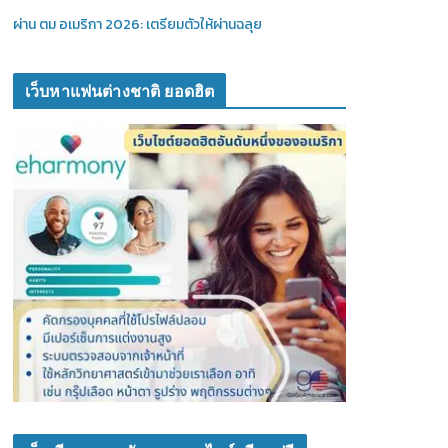
ผ่าน ตม อเมริกา 2026: เตรียมตัวให้ผ่านฉลุย
เว็บหาแฟนต่างชาติ ยอดฮิต