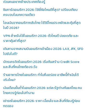
ด่วนคนอยากย้ายประเทศต้องรู้
ซิมการ์ดอเมริกา 2026: ใช้ยี่ห้อไหนดีที่สุด? เปรียบเทียบ
ครบจบในบทความเดียว
โอนเงินจากอเมริกากลับไทย ใช้วิธีไหนประหยัดและคุ้มที่สุด
ในปี 2026?
VPN สำหรับใช้ในอเมริกา 2026: ตัวไหนดี ปลอดภัย และ
ราคาคุ้มค่าที่สุด?
เดินทางจากสนามบินอเมริกาเข้าเมือง 2026: LAX, JFK, SFO
ไปยังไงดี?
บัตรเครดิตในอเมริกา 2026: เริ่มต้นสร้าง Credit Score
และสิ่งที่คนไทยต้องระวัง
ร้านอาหารไทยในอเมริกา: ทำไมถึงอร่อย อาชีพนี้ทำเงินได้
จริงไหม?
เงินเดือนขั้นต่ำในอเมริกา 2026: แต่ละรัฐต่างกันแค่ไหน คน
ไทยควรรู้ก่อนไปทำงาน
เช่ารถในอเมริกา 2026: ราคา เงื่อนไข และสิ่งที่ต้องรู้ก่อน
กดจอง