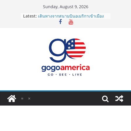
Skip
Sunday, August 9, 2026
to
Latest:
เดินทางจากสนามบินอเมริกาเข้าเมือง
content
2026: LAX, JFK, SFO ไปยังไงดี?
Lotto Green Card 2027 ถูกระงับไม่มี
กำหนด! อัปเดตข่าวด่วนคนอยากย้าย
ประเทศต้องรู้
ซิมการ์ดอเมริกา 2026: ใช้ยี่ห้อไหนดี
ที่สุด? เปรียบเทียบครบจบในบทความ
เดียว
โอนเงินจากอเมริกากลับไทย ใช้วิธีไหน
ประหยัดและคุ้มที่สุดในปี 2026?
VPN สำหรับใช้ในอเมริกา 2026: ตัว
ไหนดี ปลอดภัย และราคาคุ้มค่าที่สุด?