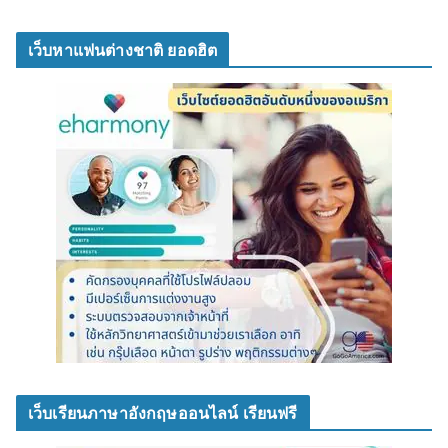
เว็บหาแฟนต่างชาติ ยอดฮิต
เว็บเรียนภาษาอังกฤษออนไลน์ เรียนฟรี