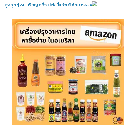
สูงสุด $24 เหรียญ คลิ้ก Link นี้แล้วใช้โค้ด: USA24