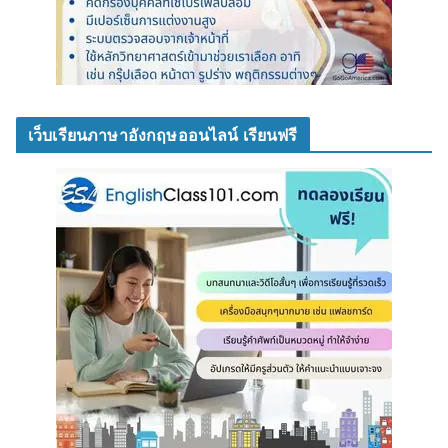
เว็บเรียนภาษาอังกฤษออนไลน์ เรียนฟรี