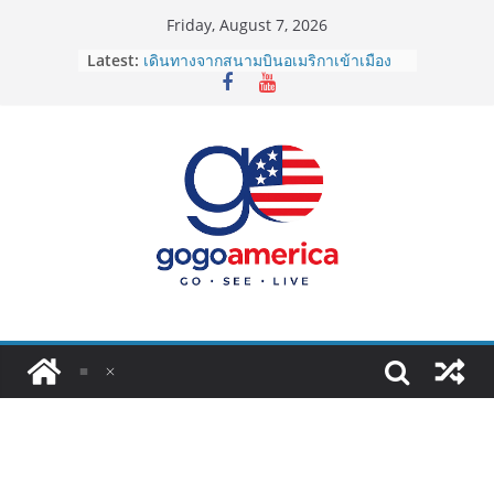
Skip
Friday, August 7, 2026
to
Latest:
เดินทางจากสนามบินอเมริกาเข้าเมือง
content
2026: LAX, JFK, SFO ไปยังไงดี?
Lotto Green Card 2027 ถูกระงับไม่มี
กำหนด! อัปเดตข่าวด่วนคนอยากย้าย
ประเทศต้องรู้
ซิมการ์ดอเมริกา 2026: ใช้ยี่ห้อไหนดี
ที่สุด? เปรียบเทียบครบจบในบทความ
เดียว
โอนเงินจากอเมริกากลับไทย ใช้วิธีไหน
ประหยัดและคุ้มที่สุดในปี 2026?
VPN สำหรับใช้ในอเมริกา 2026: ตัว
ไหนดี ปลอดภัย และราคาคุ้มค่าที่สุด?