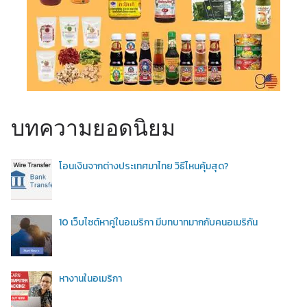
บทความยอดนิยม
โอนเงินจากต่างประเทศมาไทย วิธีไหนคุ้มสุด?
10 เว็บไซต์หาคู่ในอเมริกา มีบทบาทมากกับคนอเมริกัน
หางานในอเมริกา