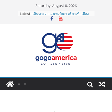
Skip
Saturday, August 8, 2026
to
Latest:
เดินทางจากสนามบินอเมริกาเข้าเมือง
content
2026: LAX, JFK, SFO ไปยังไงดี?
Lotto Green Card 2027 ถูกระงับไม่มี
กำหนด! อัปเดตข่าวด่วนคนอยากย้าย
ประเทศต้องรู้
ซิมการ์ดอเมริกา 2026: ใช้ยี่ห้อไหนดี
ที่สุด? เปรียบเทียบครบจบในบทความ
เดียว
โอนเงินจากอเมริกากลับไทย ใช้วิธีไหน
ประหยัดและคุ้มที่สุดในปี 2026?
VPN สำหรับใช้ในอเมริกา 2026: ตัว
ไหนดี ปลอดภัย และราคาคุ้มค่าที่สุด?