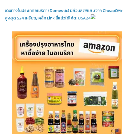
เดินทางในประเทศอเมริกา (Domestic)
มีส่วนลดพิเสษจาก CheapOAir
สูงสุด $24 เหรียญ คลิ้ก Link นี้แล้วใช้โค้ด: USA24