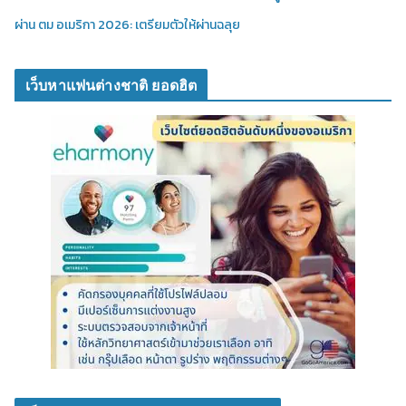
ผ่าน ตม อเมริกา 2026: เตรียมตัวให้ผ่านฉลุย
เว็บหาแฟนต่างชาติ ยอดฮิต