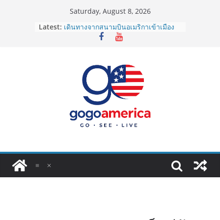
Skip
Saturday, August 8, 2026
to
Latest:
เดินทางจากสนามบินอเมริกาเข้าเมือง
content
2026: LAX, JFK, SFO ไปยังไงดี?
Lotto Green Card 2027 ถูกระงับไม่มี
กำหนด! อัปเดตข่าวด่วนคนอยากย้าย
ประเทศต้องรู้
ซิมการ์ดอเมริกา 2026: ใช้ยี่ห้อไหนดี
ที่สุด? เปรียบเทียบครบจบในบทความ
เดียว
โอนเงินจากอเมริกากลับไทย ใช้วิธีไหน
ประหยัดและคุ้มที่สุดในปี 2026?
VPN สำหรับใช้ในอเมริกา 2026: ตัว
ไหนดี ปลอดภัย และราคาคุ้มค่าที่สุด?