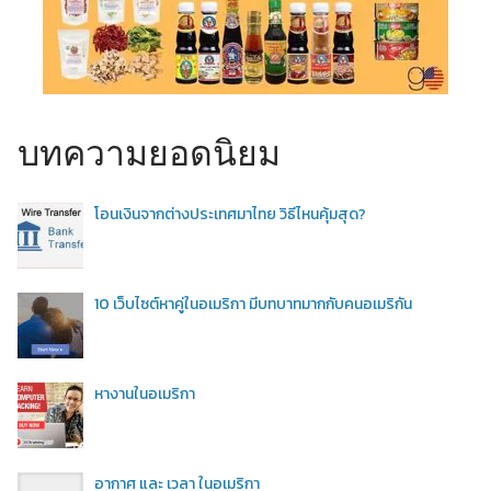
บทความยอดนิยม
โอนเงินจากต่างประเทศมาไทย วิธีไหนคุ้มสุด?
10 เว็บไซต์หาคู่ในอเมริกา มีบทบาทมากกับคนอเมริกัน
หางานในอเมริกา
อากาศ และ เวลา ในอเมริกา