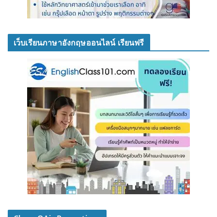
เว็บเรียนภาษาอังกฤษออนไลน์ เรียนฟรี