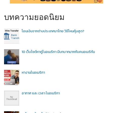
บทความยอดนิยม
โอนเงินจากต่างประเทศมาไทย วิธีไหนคุ้มสุด?
10 เว็บไซต์หาคู่ในอเมริกา มีบทบาทมากกับคนอเมริกัน
หางานในอเมริกา
อากาศ และ เวลา ในอเมริกา