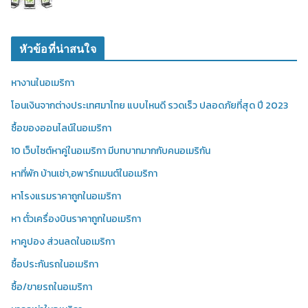
หัวข้อที่น่าสนใจ
หางานในอเมริกา
โอนเงินจากต่างประเทศมาไทย แบบไหนดี รวดเร็ว ปลอดภัยที่สุด ปี 2023
ซื้อของออนไลน์ในอเมริกา
10 เว็บไซต์หาคู่ในอเมริกา มีบทบาทมากกับคนอเมริกัน
หาที่พัก บ้านเช่า,อพาร์ทเมนต์ในอเมริกา
หาโรงแรมราคาถูกในอเมริกา
หา ตั๋วเครื่องบินราคาถูกในอเมริกา
หาคูปอง ส่วนลดในอเมริกา
ซื้อประกันรถในอเมริกา
ซื้อ/ขายรถในอเมริกา