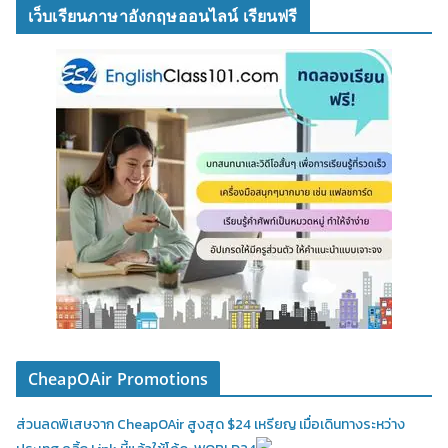
เว็บเรียนภาษาอังกฤษออนไลน์ เรียนฟรี
CheapOAir Promotions
ส่วนลดพิเสษจาก CheapOAir สูงสุด $24 เหรียญ เมื่อเดินทางระหว่าง