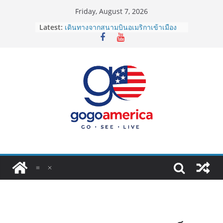
Skip
Friday, August 7, 2026
to
Latest:
เดินทางจากสนามบินอเมริกาเข้าเมือง
content
2026: LAX, JFK, SFO ไปยังไงดี?
Lotto Green Card 2027 ถูกระงับไม่มี
กำหนด! อัปเดตข่าวด่วนคนอยากย้าย
ประเทศต้องรู้
ซิมการ์ดอเมริกา 2026: ใช้ยี่ห้อไหนดี
ที่สุด? เปรียบเทียบครบจบในบทความ
เดียว
โอนเงินจากอเมริกากลับไทย ใช้วิธีไหน
ประหยัดและคุ้มที่สุดในปี 2026?
VPN สำหรับใช้ในอเมริกา 2026: ตัว
ไหนดี ปลอดภัย และราคาคุ้มค่าที่สุด?