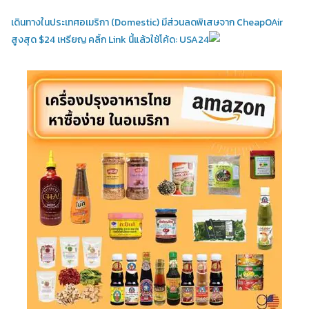
เดินทางในประเทศอเมริกา (Domestic)
มีส่วนลดพิเสษจาก CheapOAir
สูงสุด $24 เหรียญ คลิ้ก Link นี้แล้วใช้โค้ด: USA24