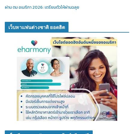
ผ่าน ตม อเมริกา 2026: เตรียมตัวให้ผ่านฉลุย
เว็บหาแฟนต่างชาติ ยอดฮิต