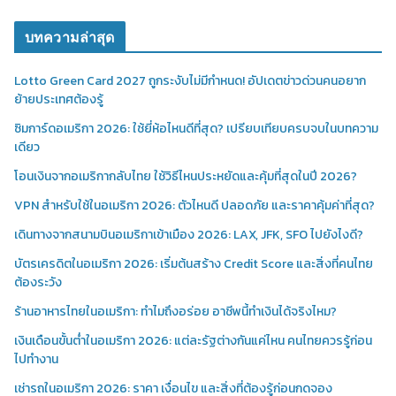
บทความล่าสุด
Lotto Green Card 2027 ถูกระงับไม่มีกำหนด! อัปเดตข่าวด่วนคนอยาก
ย้ายประเทศต้องรู้
ซิมการ์ดอเมริกา 2026: ใช้ยี่ห้อไหนดีที่สุด? เปรียบเทียบครบจบในบทความ
เดียว
โอนเงินจากอเมริกากลับไทย ใช้วิธีไหนประหยัดและคุ้มที่สุดในปี 2026?
VPN สำหรับใช้ในอเมริกา 2026: ตัวไหนดี ปลอดภัย และราคาคุ้มค่าที่สุด?
เดินทางจากสนามบินอเมริกาเข้าเมือง 2026: LAX, JFK, SFO ไปยังไงดี?
บัตรเครดิตในอเมริกา 2026: เริ่มต้นสร้าง Credit Score และสิ่งที่คนไทย
ต้องระวัง
ร้านอาหารไทยในอเมริกา: ทำไมถึงอร่อย อาชีพนี้ทำเงินได้จริงไหม?
เงินเดือนขั้นต่ำในอเมริกา 2026: แต่ละรัฐต่างกันแค่ไหน คนไทยควรรู้ก่อน
ไปทำงาน
เช่ารถในอเมริกา 2026: ราคา เงื่อนไข และสิ่งที่ต้องรู้ก่อนกดจอง