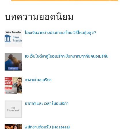
บทความยอดนิยม
โอนเงินจากต่างประเทศมาไทย วิธีไหนคุ้มสุด?
10 เว็บไซต์หาคู่ในอเมริกา มีบทบาทมากกับคนอเมริกัน
หางานในอเมริกา
อากาศ และ เวลา ในอเมริกา
พนักงานต้อนรับ (Hostess)