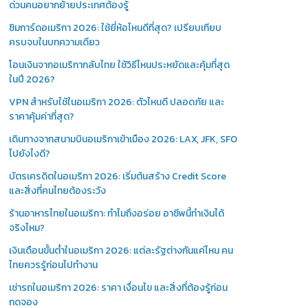
ด่วนคนอยากย้ายประเทศต้องรู้
ซิมการ์ดอเมริกา 2026: ใช้ยี่ห้อไหนดีที่สุด? เปรียบเทียบ
ครบจบในบทความเดียว
โอนเงินจากอเมริกากลับไทย ใช้วิธีไหนประหยัดและคุ้มที่สุด
ในปี 2026?
VPN สำหรับใช้ในอเมริกา 2026: ตัวไหนดี ปลอดภัย และ
ราคาคุ้มค่าที่สุด?
เดินทางจากสนามบินอเมริกาเข้าเมือง 2026: LAX, JFK, SFO
ไปยังไงดี?
บัตรเครดิตในอเมริกา 2026: เริ่มต้นสร้าง Credit Score
และสิ่งที่คนไทยต้องระวัง
ร้านอาหารไทยในอเมริกา: ทำไมถึงอร่อย อาชีพนี้ทำเงินได้
จริงไหม?
เงินเดือนขั้นต่ำในอเมริกา 2026: แต่ละรัฐต่างกันแค่ไหน คน
ไทยควรรู้ก่อนไปทำงาน
เช่ารถในอเมริกา 2026: ราคา เงื่อนไข และสิ่งที่ต้องรู้ก่อน
กดจอง