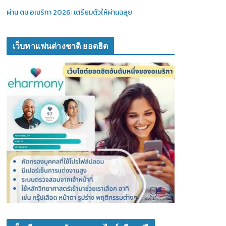
ผ่าน ตม อเมริกา 2026: เตรียมตัวให้ผ่านฉลุย
เว็บหาแฟนต่างชาติ ยอดฮิต