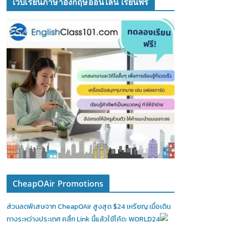
เว็บเรียนภาษาอังกฤษออนไลน์ เรียนฟรี
CheapOAir Promotions
ส่วนลดพิเสษจาก CheapOAir สูงสุด $24 เหรียญ เมื่อเดิน
ทางระหว่างประเทศ คลิ้ก Link นี้แล้วใช้โค้ด: WORLD24