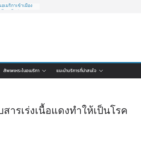
อเมริกาเข้าเมือง
 ไปยังไงดี?
027 ถูกระงับไม่มี
ด่วนคนอยากย้าย
: ใช้ยี่ห้อไหนดี
ยบครบจบในบทความ
ลับไทย ใช้วิธีไหน
ดในปี 2026?
ริกา 2026: ตัว
สัพเพเหระในอเมริกา
แนะนำบริการที่น่าสนใจ
คาคุ้มค่าที่สุด?
บสารเร่งเนื้อแดงทำให้เป็นโรค