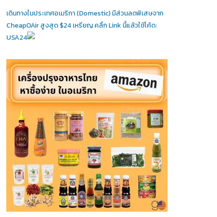
เดินทางในประเทศอเมริกา (Domestic)
มีส่วนลดพิเสษจาก
CheapOAir สูงสุด $24 เหรียญ คลิ้ก Link นี้แล้วใช้โค้ด:
USA24