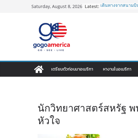
Skip
Latest:
เดินทางจากสนามบิน
Saturday, August 8, 2026
to
2026: LAX, JFK, SFO
Lotto Green Card 2
content
กำหนด! อัปเดตข่าว
ประเทศต้องรู้
ซิมการ์ดอเมริกา 2026
ที่สุด? เปรียบเที
เดียว
โอนเงินจากอเมริกาก
ประหยัดและคุ้มที่สุ
VPN สำหรับใช้ในอเม
เตรียมตัวก่อนมาอเมริกา
หางานในอเมริกา
ไหนดี ปลอดภัย และรา
นักวิทยาศาสตร์สหรัฐ พ
หัวใจ