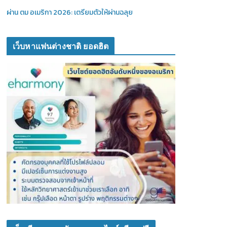
ผ่าน ตม อเมริกา 2026: เตรียมตัวให้ผ่านฉลุย
เว็บหาแฟนต่างชาติ ยอดฮิต