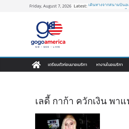
Skip
Latest:
เดินทางจากสนามบินอเม
Friday, August 7, 2026
to
2026: LAX, JFK, SFO ไป
Lotto Green Card 2027
content
กำหนด! อัปเดตข่าวด่
ประเทศต้องรู้
ซิมการ์ดอเมริกา 2026: ใ
ที่สุด? เปรียบเทียบค
เดียว
โอนเงินจากอเมริกากลับ
ประหยัดและคุ้มที่สุดใน
VPN สำหรับใช้ในอเมริ
เตรียมตัวก่อนมาอเมริกา
หางานในอเมริกา
ไหนดี ปลอดภัย และราคาค
เลดี้ กาก้า ควักเงิน พา