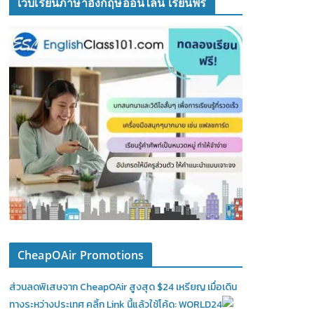
เว็บเรียนภาษาอังกฤษออนไลน์ เรียนฟรี
CheapOAir Promotions
ส่วนลดพิเสษจาก CheapOAir สูงสุด $24 เหรียญ เมื่อเดิน
ทางระหว่างประเทศ คลิ้ก Link นี้แล้วใช้โค้ด: WORLD24