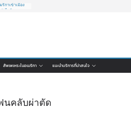
ริกาเข้าเมือง
ยังไงดี?
 ถูกระงับไม่มี
วนคนอยากย้าย
ช้ยี่ห้อไหนดี
รบจบในบทความ
ไทย ใช้วิธีไหน
ปี 2026?
กา 2026: ตัว
สัพเพเหระในอเมริกา
แนะนำบริการที่น่าสนใจ
ุ้มค่าที่สุด?
แฟนคลับผ่าตัด