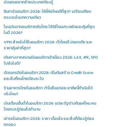
ด่วนคนอยากย้ายประเทศต้องรู้
ซิมการ์ดอเมริกา 2026: ใช้ยี่ห้อไหนดีที่สุด? เปรียบเทียบ
ครบจบในบทความเดียว
โอนเงินจากอเมริกากลับไทย ใช้วิธีไหนประหยัดและคุ้มที่สุด
ในปี 2026?
VPN สำหรับใช้ในอเมริกา 2026: ตัวไหนดี ปลอดภัย และ
ราคาคุ้มค่าที่สุด?
เดินทางจากสนามบินอเมริกาเข้าเมือง 2026: LAX, JFK, SFO
ไปยังไงดี?
บัตรเครดิตในอเมริกา 2026: เริ่มต้นสร้าง Credit Score
และสิ่งที่คนไทยต้องระวัง
ร้านอาหารไทยในอเมริกา: ทำไมถึงอร่อย อาชีพนี้ทำเงินได้
จริงไหม?
เงินเดือนขั้นต่ำในอเมริกา 2026: แต่ละรัฐต่างกันแค่ไหน คน
ไทยควรรู้ก่อนไปทำงาน
เช่ารถในอเมริกา 2026: ราคา เงื่อนไข และสิ่งที่ต้องรู้ก่อน
กดจอง