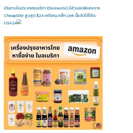
เดินทางในประเทศอเมริกา (Domestic)
มีส่วนลดพิเสษจาก
CheapOAir สูงสุด $24 เหรียญ คลิ้ก Link นี้แล้วใช้โค้ด:
USA24