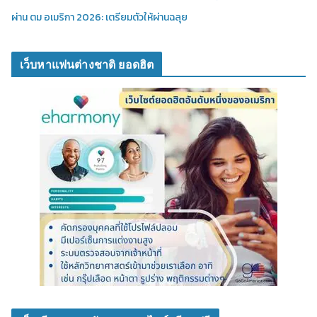
ผ่าน ตม อเมริกา 2026: เตรียมตัวให้ผ่านฉลุย
เว็บหาแฟนต่างชาติ ยอดฮิต