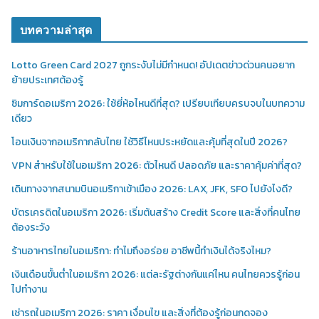
บทความล่าสุด
Lotto Green Card 2027 ถูกระงับไม่มีกำหนด! อัปเดตข่าวด่วนคนอยาก
ย้ายประเทศต้องรู้
ซิมการ์ดอเมริกา 2026: ใช้ยี่ห้อไหนดีที่สุด? เปรียบเทียบครบจบในบทความ
เดียว
โอนเงินจากอเมริกากลับไทย ใช้วิธีไหนประหยัดและคุ้มที่สุดในปี 2026?
VPN สำหรับใช้ในอเมริกา 2026: ตัวไหนดี ปลอดภัย และราคาคุ้มค่าที่สุด?
เดินทางจากสนามบินอเมริกาเข้าเมือง 2026: LAX, JFK, SFO ไปยังไงดี?
บัตรเครดิตในอเมริกา 2026: เริ่มต้นสร้าง Credit Score และสิ่งที่คนไทย
ต้องระวัง
ร้านอาหารไทยในอเมริกา: ทำไมถึงอร่อย อาชีพนี้ทำเงินได้จริงไหม?
เงินเดือนขั้นต่ำในอเมริกา 2026: แต่ละรัฐต่างกันแค่ไหน คนไทยควรรู้ก่อน
ไปทำงาน
เช่ารถในอเมริกา 2026: ราคา เงื่อนไข และสิ่งที่ต้องรู้ก่อนกดจอง