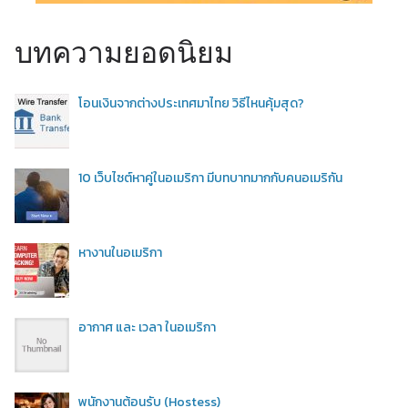
บทความยอดนิยม
โอนเงินจากต่างประเทศมาไทย วิธีไหนคุ้มสุด?
10 เว็บไซต์หาคู่ในอเมริกา มีบทบาทมากกับคนอเมริกัน
หางานในอเมริกา
อากาศ และ เวลา ในอเมริกา
พนักงานต้อนรับ (Hostess)