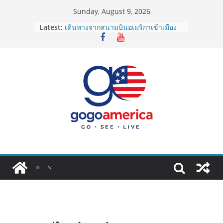
Skip
Sunday, August 9, 2026
to
Latest:
เดินทางจากสนามบินอเมริกาเข้าเมือง
content
2026: LAX, JFK, SFO ไปยังไงดี?
Lotto Green Card 2027 ถูกระงับไม่มี
กำหนด! อัปเดตข่าวด่วนคนอยากย้าย
ประเทศต้องรู้
ซิมการ์ดอเมริกา 2026: ใช้ยี่ห้อไหนดี
ที่สุด? เปรียบเทียบครบจบในบทความ
เดียว
โอนเงินจากอเมริกากลับไทย ใช้วิธีไหน
ประหยัดและคุ้มที่สุดในปี 2026?
VPN สำหรับใช้ในอเมริกา 2026: ตัว
ไหนดี ปลอดภัย และราคาคุ้มค่าที่สุด?