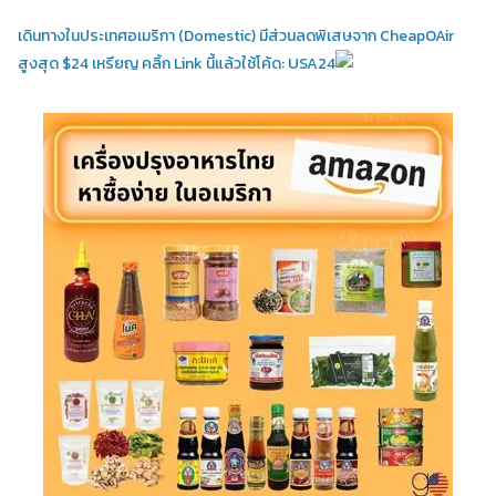
เดินทางในประเทศอเมริกา (Domestic)
มีส่วนลดพิเสษจาก CheapOAir
สูงสุด $24 เหรียญ คลิ้ก Link นี้แล้วใช้โค้ด: USA24