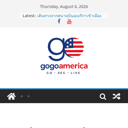
Skip
Thursday, August 6, 2026
to
Latest:
เดินทางจากสนามบินอเมริกาเข้าเมือง
content
2026: LAX, JFK, SFO ไปยังไงดี?
Lotto Green Card 2027 ถูกระงับไม่มี
กำหนด! อัปเดตข่าวด่วนคนอยากย้าย
ประเทศต้องรู้
ซิมการ์ดอเมริกา 2026: ใช้ยี่ห้อไหนดี
ที่สุด? เปรียบเทียบครบจบในบทความ
เดียว
โอนเงินจากอเมริกากลับไทย ใช้วิธีไหน
ประหยัดและคุ้มที่สุดในปี 2026?
VPN สำหรับใช้ในอเมริกา 2026: ตัว
ไหนดี ปลอดภัย และราคาคุ้มค่าที่สุด?