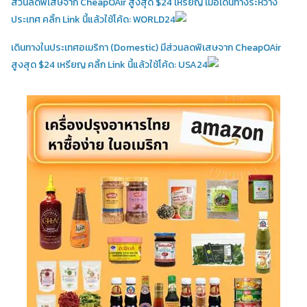
ส่วนลดพิเสษจาก CheapOAir สูงสุด $24 เหรียญ เมื่อเดินทางระหว่าง
ประเทศ คลิ้ก Link นี้แล้วใช้โค้ด: WORLD24
เดินทางในประเทศอเมริกา (Domestic)
มีส่วนลดพิเสษจาก CheapOAir
สูงสุด $24 เหรียญ คลิ้ก Link นี้แล้วใช้โค้ด: USA24