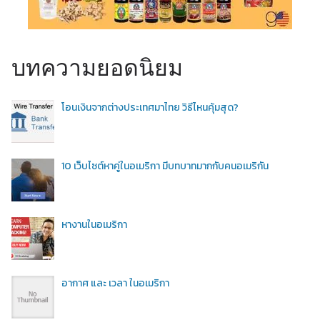
บทความยอดนิยม
โอนเงินจากต่างประเทศมาไทย วิธีไหนคุ้มสุด?
10 เว็บไซต์หาคู่ในอเมริกา มีบทบาทมากกับคนอเมริกัน
หางานในอเมริกา
อากาศ และ เวลา ในอเมริกา