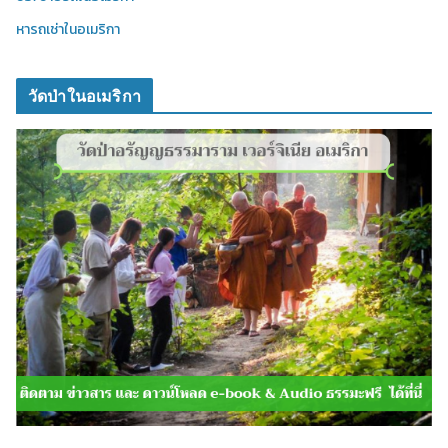
หารถเช่าในอเมริกา
วัดป่าในอเมริกา