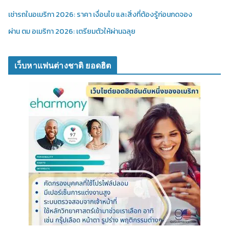
เช่ารถในอเมริกา 2026: ราคา เงื่อนไข และสิ่งที่ต้องรู้ก่อนกดจอง
ผ่าน ตม อเมริกา 2026: เตรียมตัวให้ผ่านฉลุย
เว็บหาแฟนต่างชาติ ยอดฮิต