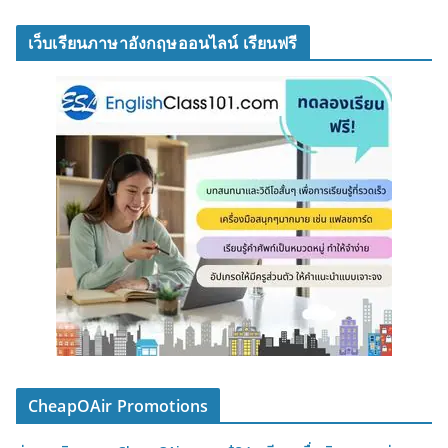
เว็บเรียนภาษาอังกฤษออนไลน์ เรียนฟรี
CheapOAir Promotions