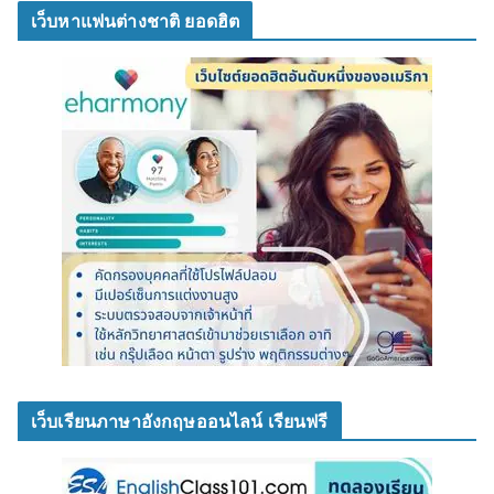
เว็บหาแฟนต่างชาติ ยอดฮิต
เว็บเรียนภาษาอังกฤษออนไลน์ เรียนฟรี