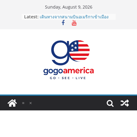
Skip
Sunday, August 9, 2026
to
Latest:
เดินทางจากสนามบินอเมริกาเข้าเมือง
content
2026: LAX, JFK, SFO ไปยังไงดี?
Lotto Green Card 2027 ถูกระงับไม่มี
กำหนด! อัปเดตข่าวด่วนคนอยากย้าย
ประเทศต้องรู้
ซิมการ์ดอเมริกา 2026: ใช้ยี่ห้อไหนดี
ที่สุด? เปรียบเทียบครบจบในบทความ
เดียว
โอนเงินจากอเมริกากลับไทย ใช้วิธีไหน
ประหยัดและคุ้มที่สุดในปี 2026?
VPN สำหรับใช้ในอเมริกา 2026: ตัว
ไหนดี ปลอดภัย และราคาคุ้มค่าที่สุด?