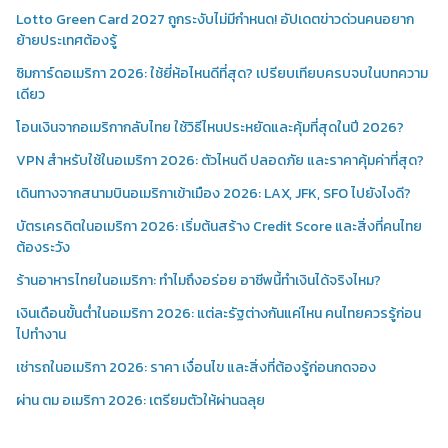
Lotto Green Card 2027 ถูกระงับไม่มีกำหนด! อัปเดตข่าวด่วนคนอยาก
ย้ายประเทศต้องรู้
ซิมการ์ดอเมริกา 2026: ใช้ยี่ห้อไหนดีที่สุด? เปรียบเทียบครบจบในบทความ
เดียว
โอนเงินจากอเมริกากลับไทย ใช้วิธีไหนประหยัดและคุ้มที่สุดในปี 2026?
VPN สำหรับใช้ในอเมริกา 2026: ตัวไหนดี ปลอดภัย และราคาคุ้มค่าที่สุด?
เดินทางจากสนามบินอเมริกาเข้าเมือง 2026: LAX, JFK, SFO ไปยังไงดี?
บัตรเครดิตในอเมริกา 2026: เริ่มต้นสร้าง Credit Score และสิ่งที่คนไทย
ต้องระวัง
ร้านอาหารไทยในอเมริกา: ทำไมถึงอร่อย อาชีพนี้ทำเงินได้จริงไหม?
เงินเดือนขั้นต่ำในอเมริกา 2026: แต่ละรัฐต่างกันแค่ไหน คนไทยควรรู้ก่อน
ไปทำงาน
เช่ารถในอเมริกา 2026: ราคา เงื่อนไข และสิ่งที่ต้องรู้ก่อนกดจอง
ผ่าน ตม อเมริกา 2026: เตรียมตัวให้ผ่านฉลุย