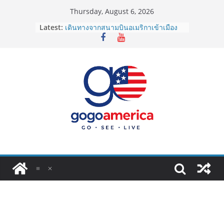
Skip
Thursday, August 6, 2026
to
Latest:
เดินทางจากสนามบินอเมริกาเข้าเมือง
content
2026: LAX, JFK, SFO ไปยังไงดี?
Lotto Green Card 2027 ถูกระงับไม่มี
กำหนด! อัปเดตข่าวด่วนคนอยากย้าย
ประเทศต้องรู้
ซิมการ์ดอเมริกา 2026: ใช้ยี่ห้อไหนดี
ที่สุด? เปรียบเทียบครบจบในบทความ
เดียว
โอนเงินจากอเมริกากลับไทย ใช้วิธีไหน
ประหยัดและคุ้มที่สุดในปี 2026?
VPN สำหรับใช้ในอเมริกา 2026: ตัว
ไหนดี ปลอดภัย และราคาคุ้มค่าที่สุด?