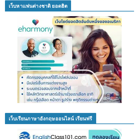
เว็บหาแฟนต่างชาติ ยอดฮิต
เว็บเรียนภาษาอังกฤษออนไลน์ เรียนฟรี