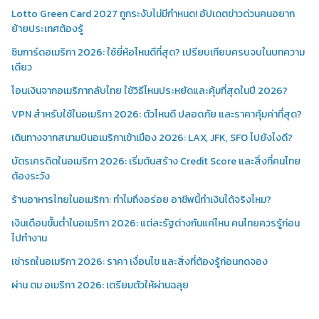
Lotto Green Card 2027 ถูกระงับไม่มีกำหนด! อัปเดตข่าวด่วนคนอยาก
ย้ายประเทศต้องรู้
ซิมการ์ดอเมริกา 2026: ใช้ยี่ห้อไหนดีที่สุด? เปรียบเทียบครบจบในบทความ
เดียว
โอนเงินจากอเมริกากลับไทย ใช้วิธีไหนประหยัดและคุ้มที่สุดในปี 2026?
VPN สำหรับใช้ในอเมริกา 2026: ตัวไหนดี ปลอดภัย และราคาคุ้มค่าที่สุด?
เดินทางจากสนามบินอเมริกาเข้าเมือง 2026: LAX, JFK, SFO ไปยังไงดี?
บัตรเครดิตในอเมริกา 2026: เริ่มต้นสร้าง Credit Score และสิ่งที่คนไทย
ต้องระวัง
ร้านอาหารไทยในอเมริกา: ทำไมถึงอร่อย อาชีพนี้ทำเงินได้จริงไหม?
เงินเดือนขั้นต่ำในอเมริกา 2026: แต่ละรัฐต่างกันแค่ไหน คนไทยควรรู้ก่อน
ไปทำงาน
เช่ารถในอเมริกา 2026: ราคา เงื่อนไข และสิ่งที่ต้องรู้ก่อนกดจอง
ผ่าน ตม อเมริกา 2026: เตรียมตัวให้ผ่านฉลุย