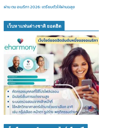
ผ่าน ตม อเมริกา 2026: เตรียมตัวให้ผ่านฉลุย
เว็บหาแฟนต่างชาติ ยอดฮิต