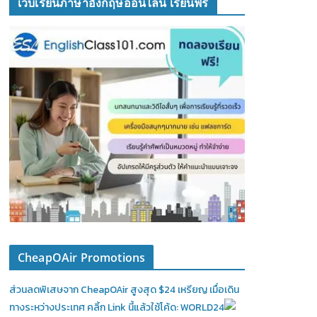
เว็บเรียนภาษาอังกฤษออนไลน์ เรียนฟรี
CheapOAir Promotions
ส่วนลดพิเสษจาก CheapOAir สูงสุด $24 เหรียญ เมื่อเดิน
ทางระหว่างประเทศ คลิ้ก Link นี้แล้วใช้โค้ด: WORLD24