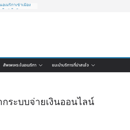
อเมริกาเข้าเมือง
O ไปยังไงดี?
027 ถูกระงับไม่มี
วด่วนคนอยากย้าย
6: ใช้ยี่ห้อไหนดี
ยบครบจบในบทความ
กลับไทย ใช้วิธีไหน
ุดในปี 2026?
มริกา 2026: ตัว
สัพเพเหระในอเมริกา
แนะนำบริการที่น่าสนใจ
าคาคุ้มค่าที่สุด?
ากระบบจ่ายเงินออนไลน์