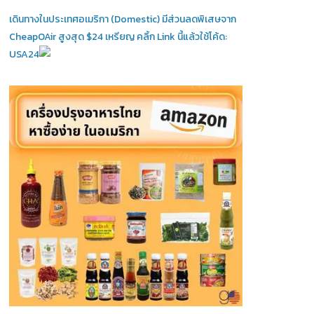
เดินทางในประเทศอเมริกา (Domestic)
มีส่วนลดพิเสษจาก
CheapOAir สูงสุด $24 เหรียญ คลิ้ก Link นี้แล้วใช้โค้ด:
USA24