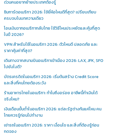
ด่วนคนอยากย้ายประเทศต้องรู้
ซิมการ์ดอเมริกา 2026: ใช้ยี่ห้อไหนดีที่สุด? เปรียบเทียบ
ครบจบในบทความเดียว
โอนเงินจากอเมริกากลับไทย ใช้วิธีไหนประหยัดและคุ้มที่สุด
ในปี 2026?
VPN สำหรับใช้ในอเมริกา 2026: ตัวไหนดี ปลอดภัย และ
ราคาคุ้มค่าที่สุด?
เดินทางจากสนามบินอเมริกาเข้าเมือง 2026: LAX, JFK, SFO
ไปยังไงดี?
บัตรเครดิตในอเมริกา 2026: เริ่มต้นสร้าง Credit Score
และสิ่งที่คนไทยต้องระวัง
ร้านอาหารไทยในอเมริกา: ทำไมถึงอร่อย อาชีพนี้ทำเงินได้
จริงไหม?
เงินเดือนขั้นต่ำในอเมริกา 2026: แต่ละรัฐต่างกันแค่ไหน คน
ไทยควรรู้ก่อนไปทำงาน
เช่ารถในอเมริกา 2026: ราคา เงื่อนไข และสิ่งที่ต้องรู้ก่อน
กดจอง