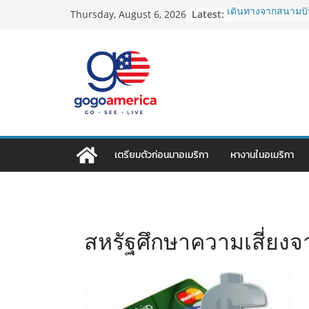
Skip
Latest:
เดินทางจากสนามบิน
Thursday, August 6, 2026
to
2026: LAX, JFK, SF
Lotto Green Card 2
content
กำหนด! อัปเดตข่า
ประเทศต้องรู้
ซิมการ์ดอเมริกา 202
ที่สุด? เปรียบเที
เดียว
โอนเงินจากอเมริกา
ประหยัดและคุ้มที่ส
VPN สำหรับใช้ในอเ
เตรียมตัวก่อนมาอเมริกา
หางานในอเมริกา
ไหนดี ปลอดภัย และร
สหรัฐศึกษาความเสี่ยงจ