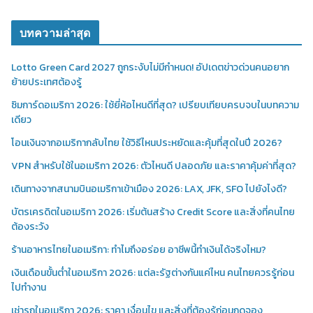
บทความล่าสุด
Lotto Green Card 2027 ถูกระงับไม่มีกำหนด! อัปเดตข่าวด่วนคนอยาก
ย้ายประเทศต้องรู้
ซิมการ์ดอเมริกา 2026: ใช้ยี่ห้อไหนดีที่สุด? เปรียบเทียบครบจบในบทความ
เดียว
โอนเงินจากอเมริกากลับไทย ใช้วิธีไหนประหยัดและคุ้มที่สุดในปี 2026?
VPN สำหรับใช้ในอเมริกา 2026: ตัวไหนดี ปลอดภัย และราคาคุ้มค่าที่สุด?
เดินทางจากสนามบินอเมริกาเข้าเมือง 2026: LAX, JFK, SFO ไปยังไงดี?
บัตรเครดิตในอเมริกา 2026: เริ่มต้นสร้าง Credit Score และสิ่งที่คนไทย
ต้องระวัง
ร้านอาหารไทยในอเมริกา: ทำไมถึงอร่อย อาชีพนี้ทำเงินได้จริงไหม?
เงินเดือนขั้นต่ำในอเมริกา 2026: แต่ละรัฐต่างกันแค่ไหน คนไทยควรรู้ก่อน
ไปทำงาน
เช่ารถในอเมริกา 2026: ราคา เงื่อนไข และสิ่งที่ต้องรู้ก่อนกดจอง