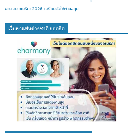
ผ่าน ตม อเมริกา 2026: เตรียมตัวให้ผ่านฉลุย
เว็บหาแฟนต่างชาติ ยอดฮิต