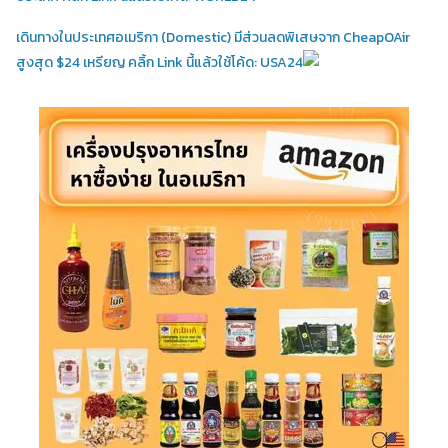
เดินทางในประเทศอเมริกา (Domestic)
มีส่วนลดพิเสษจาก CheapOAir
สูงสุด $24 เหรียญ คลิ้ก Link นี้แล้วใช้โค้ด: USA24