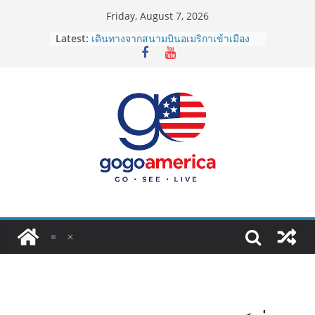
Skip
Friday, August 7, 2026
to
Latest:
เดินทางจากสนามบินอเมริกาเข้าเมือง
content
2026: LAX, JFK, SFO ไปยังไงดี?
Lotto Green Card 2027 ถูกระงับไม่มี
กำหนด! อัปเดตข่าวด่วนคนอยากย้าย
ประเทศต้องรู้
ซิมการ์ดอเมริกา 2026: ใช้ยี่ห้อไหนดี
ที่สุด? เปรียบเทียบครบจบในบทความ
เดียว
โอนเงินจากอเมริกากลับไทย ใช้วิธีไหน
ประหยัดและคุ้มที่สุดในปี 2026?
VPN สำหรับใช้ในอเมริกา 2026: ตัว
ไหนดี ปลอดภัย และราคาคุ้มค่าที่สุด?