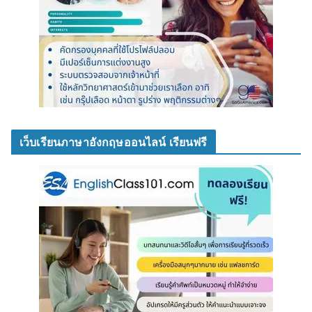
เว็บเรียนภาษาอังกฤษออนไลน์ เรียนฟรี