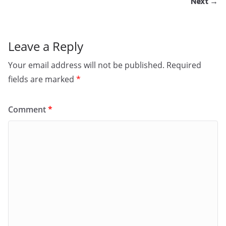
Next →
Leave a Reply
Your email address will not be published.
Required
fields are marked
*
Comment
*