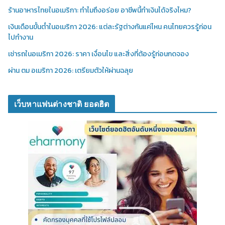
ร้านอาหารไทยในอเมริกา: ทำไมถึงอร่อย อาชีพนี้ทำเงินได้จริงไหม?
เงินเดือนขั้นต่ำในอเมริกา 2026: แต่ละรัฐต่างกันแค่ไหน คนไทยควรรู้ก่อน
ไปทำงาน
เช่ารถในอเมริกา 2026: ราคา เงื่อนไข และสิ่งที่ต้องรู้ก่อนกดจอง
ผ่าน ตม อเมริกา 2026: เตรียมตัวให้ผ่านฉลุย
เว็บหาแฟนต่างชาติ ยอดฮิต