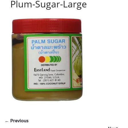
Plum-Sugar-Large
← Previous