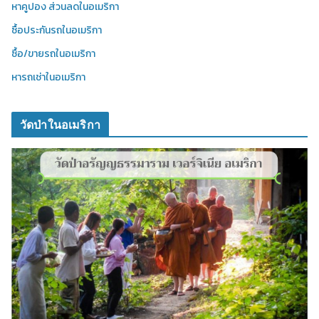
หาคูปอง ส่วนลดในอเมริกา
ซื้อประกันรถในอเมริกา
ซื้อ/ขายรถในอเมริกา
หารถเช่าในอเมริกา
วัดป่าในอเมริกา