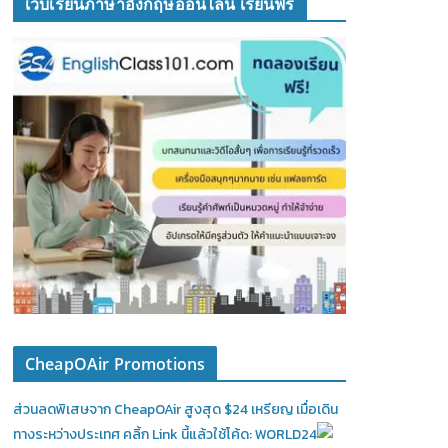
เว็บเรียนภาษาอังกฤษออนไลน์ เรียนฟรี
CheapOAir Promotions
ส่วนลดพิเสษจาก CheapOAir สูงสุด $24 เหรียญ เมื่อเดิน
ทางระหว่างประเทศ คลิ้ก Link นี้แล้วใช้โค้ด: WORLD24