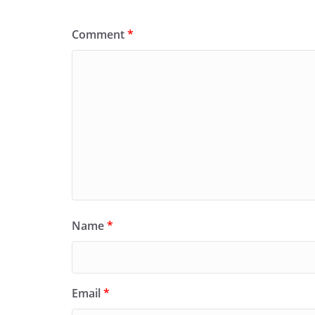
Comment
*
Name
*
Email
*