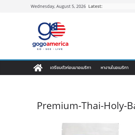
Skip
Latest:
Wednesday, August 5, 2026
to
content
เตรียมตัวก่อนมาอเมริกา
หางานในอเมริกา
Premium-Thai-Holy-Ba