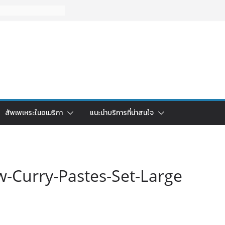
สัพเพเหระในอเมริกา
แนะนำบริการที่น่าสนใจ
w-Curry-Pastes-Set-Large