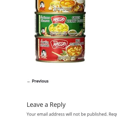
← Previous
Leave a Reply
Your email address will not be published.
Requ