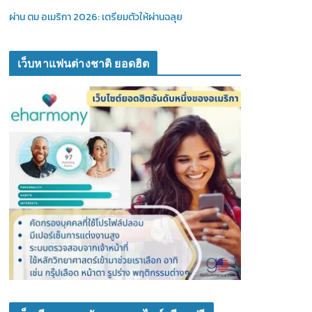
ผ่าน ตม อเมริกา 2026: เตรียมตัวให้ผ่านฉลุย
เว็บหาแฟนต่างชาติ ยอดฮิต