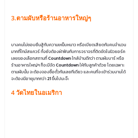
3.ตามผับหรือร้านอาหารใหญ่ๆ
บางคนไม่ชอบยืนสู้กับความเหน็บหนาว หรือเบียดเสียดกับคนจำนวน
มากที่ไทม์สแควร์ ทั้งยังต้องฝ่าฟันกับการจราจรที่ติดขัดในนิวยอร์ค
เลยของเลือกสถานที่
Countdown
ใกล้บ้านดีกว่า ตามผับบาร์ หรือ
ร้านอาหารใหญ่ๆ ก็จะมีจัด
Countdown
ให้กับลูกค้าด้วย โดยเฉพาะ
ตามผับนั้น จะต้องจองซื้อตั๋วกันเลยทีเดียว และคนที่จะเข้าร่วมงานได้
จะต้องมีอายุมากกว่า
21
ขึ้นไปนะจ๊ะ
4 วัดไทยในอเมริกา