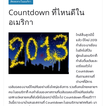
สัพเพเหระในอเมริกา
Countdown ที่ไหนดีใน
อเมริกา
ใกล้สิ้นสุดปีนี้
แล้ว ปีใหม่ 2013
กำลังจะมาเยือน
ในอีกไม่กี่วัน
ผู้คนในอเมริกาก็
กำลังตื่นเต้นและ
เตรียมตัวไป
Countdown
กันตามสถานที่
ต่างๆที่มีการ
เฉลิมฉลองงานปีใหม่กันอย่างยิ่งใหญ่อลังการ รวมถึงคนไทยหลายๆ
คน ในอเมริกาก็ คงกำลังมองหาสถานที่เฉลิมฉลองปีใหม่กันเช่นกัน
เอ!!!! แต่หลายคนก็ยังนึกไม่ออกว่าปีนี้จะไป Countdown ที่ไหนดี???
วันนี้เราจะมานำเสนอสถานที่ Countdown ในอเมริกามาฝากกันค่ะ มา