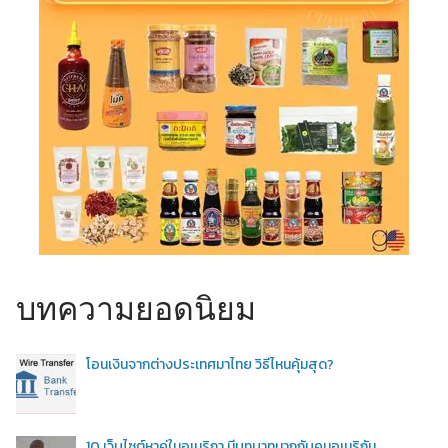
บทความยอดนิยม
โอนเงินจากต่างประเทศมาไทย วิธีไหนคุ้มสุด?
10 เว็บไซต์หาคู่ในอเมริกา มีบทบาทมากกับคนอเมริกัน