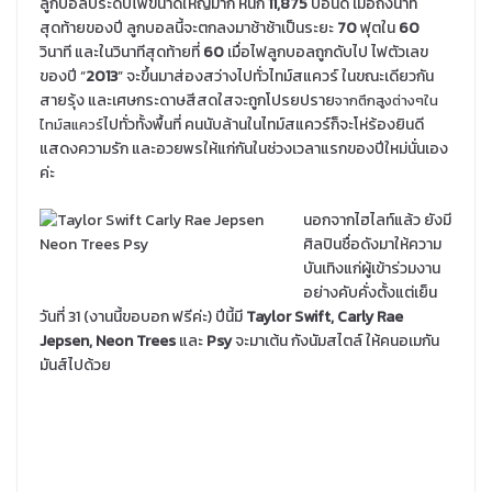
ลูกบอลประดับไฟขนาดใหญ่มาก หนัก
11,875
ปอนด์ เมื่อถึงนาที
สุดท้ายของปี ลูกบอลนี้จะตกลงมาช้าช้าเป็นระยะ
70
ฟุตใน
60
วินาที และในวินาทีสุดท้ายที่
60
เมื่อไฟลูกบอลถูกดับไป ไฟตัวเลข
ของปี “
2013
” จะขึ้นมาส่องสว่างไปทั่วไทม์สแควร์ ในขณะเดียวกัน
สายรุ้ง และเศษกระดาษสีสดใสจะถูกโปรยปราย
จากตึกสูงต่างๆใน
ไปทั่วทั้งพื้นที่ คนนับล้านในไทม์สแควร์ก็จะโห่ร้องยินดี
ไทม์สแควร์
แสดงความรัก และอวยพรให้แก่กันในช่วงเวลาแรกของปีใหม่นั่นเอง
ค่ะ
นอกจากไฮไลท์แล้ว ยังมี
ศิลปินชื่อดังมาให้ความ
บันเทิงแก่ผู้เข้าร่วมงาน
อย่างคับคั่งตั้งแต่เย็น
วันที่ 31 (งานนี้ขอบอก ฟรีค่ะ) ปีนี้มี
Taylor Swift, Carly Rae
Jepsen, Neon Trees
และ
Psy
จะมาเต้น กังนัมสไตล์ ให้คนอเมกัน
มันส์ไปด้วย