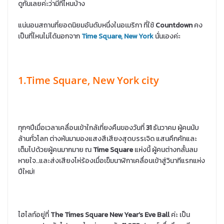
ดูกันเลยค่ะว่ามีที่ไหนบ้าง
แน่นอนสถานที่ยอดนิยมอันดับหนึ่งในอเมริกา ที่ใช้
Countdown
คง
เป็นที่ไหนไม่ได้นอกจาก
Time Square, New York
นั่นเองค่ะ
1.Time Square, New York city
ทุกๆปีเมื่อเวลาเคลื่อนเข้าใกล้เที่ยงคืนของวันที่
31
ธันวาคม ผู้คนนับ
ล้านทั่วโลก ต่างหันมามองแสงสีเสียงสุดบรรเจิด แสนคึกคักและ
เต็มไปด้วยผู้คนมากมาย ณ
Time Square
แห่งนี้ ผู้คนต่างกลั้นลม
หายใจ..และส่งเสียงโห่ร้องเมื่อเข็มนาฬิกาเคลื่อนเข้าสู่วินาทีแรกแห่ง
ปีใหม่!
ไฮไลท์อยู่ที่
The Times Square New Year’s Eve Ball
ค่ะ เป็น