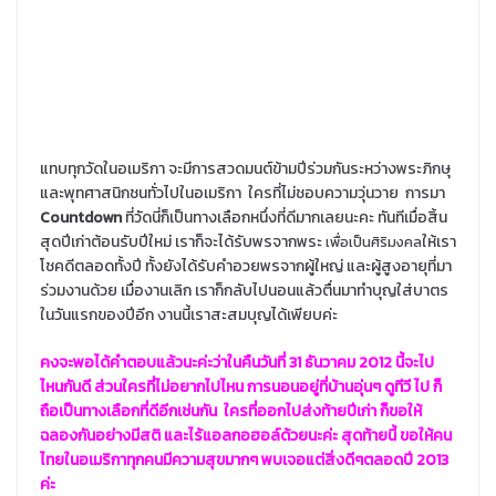
แทบทุกวัดในอเมริกา จะมีการสวดมนต์ข้ามปีร่วมกันระหว่างพระภิกษุ
และพุทศาสนิกชนทั่วไปในอเมริกา ใครที่ไม่ชอบความวุ่นวาย การมา
Countdown
ที่วัดนี่ก็เป็นทางเลือกหนึ่งที่ดีมากเลยนะคะ ทันทีเมื่อสิ้น
สุดปีเก่าต้อนรับปีใหม่ เราก็จะได้รับพรจากพระ
ให้เรา
เพื่อเป็นศิริมงคล
โชคดีตลอดทั้งปี ทั้งยังได้รับคำอวยพรจากผู้ใหญ่ และผู้สูงอายุที่มา
ร่วมงานด้วย เมื่องานเลิก เราก็กลับไปนอนแล้วตื่นมาทำบุญใส่บาตร
ในวันแรกของปีอีก งานนี้เราสะสมบุญได้เพียบค่ะ
คงจะพอได้คำตอบแล้วนะค่ะว่าในคืนวันที่ 31 ธันวาคม 2012 นี้จะไป
ไหนกันดี ส่วนใครที่ไม่อยากไปไหน การนอนอยู่ที่บ้านอุ่นๆ ดูทีวี ไป ก็
ถือเป็นทางเลือกที่ดีอีกเช่นกัน ใครที่ออกไปส่งท้ายปีเก่า ก็ขอให้
ฉลองกันอย่างมีสติ และไร้แอลกอฮอล์ด้วยนะค่ะ สุดท้ายนี้ ขอให้คน
ไทยในอเมริกาทุกคนมีความสุขมากๆ พบเจอแต่สิ่งดีๆตลอดปี 2013
ค่ะ