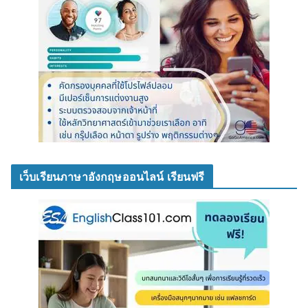
เว็บเรียนภาษาอังกฤษออนไลน์ เรียนฟรี