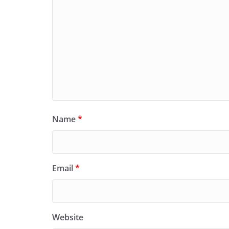
Name
*
Email
*
Website