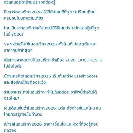
ด่วนคนอยากย้ายประเทศต้องรู้
ซิมการ์ดอเมริกา 2026: ใช้ยี่ห้อไหนดีที่สุด? เปรียบเทียบ
ครบจบในบทความเดียว
โอนเงินจากอเมริกากลับไทย ใช้วิธีไหนประหยัดและคุ้มที่สุด
ในปี 2026?
VPN สำหรับใช้ในอเมริกา 2026: ตัวไหนดี ปลอดภัย และ
ราคาคุ้มค่าที่สุด?
เดินทางจากสนามบินอเมริกาเข้าเมือง 2026: LAX, JFK, SFO
ไปยังไงดี?
บัตรเครดิตในอเมริกา 2026: เริ่มต้นสร้าง Credit Score
และสิ่งที่คนไทยต้องระวัง
ร้านอาหารไทยในอเมริกา: ทำไมถึงอร่อย อาชีพนี้ทำเงินได้
จริงไหม?
เงินเดือนขั้นต่ำในอเมริกา 2026: แต่ละรัฐต่างกันแค่ไหน คน
ไทยควรรู้ก่อนไปทำงาน
เช่ารถในอเมริกา 2026: ราคา เงื่อนไข และสิ่งที่ต้องรู้ก่อน
กดจอง