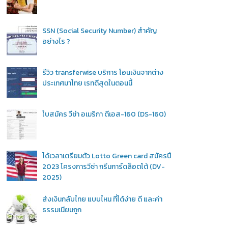
SSN (Social Security Number) สำคัญ
อย่างไร ?
รีวิว transferwise บริการ โอนเงินจากต่าง
ประเทศมาไทย เรทดีสุดในตอนนี้
ใบสมัคร วีซ่า อเมริกา ดีเอส-160 (DS-160)
ได้เวลาเตรียมตัว Lotto Green card สมัครปี
2023 โครงการวีซ่า กรีนการ์ดล็อตโต้ (DV-
2025)
ส่งเงินกลับไทย แบบไหน ที่ได้ง่าย ดี และค่า
ธรรมเนียมถูก