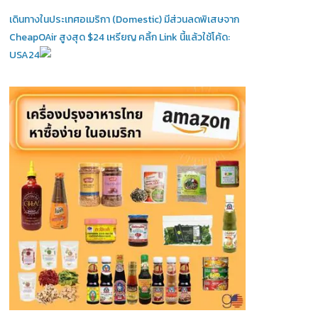
เดินทางในประเทศอเมริกา (Domestic)
มีส่วนลดพิเสษจาก
CheapOAir สูงสุด $24 เหรียญ คลิ้ก Link นี้แล้วใช้โค้ด:
USA24