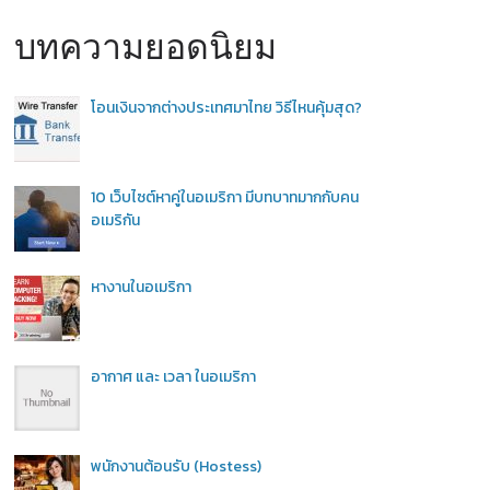
บทความยอดนิยม
โอนเงินจากต่างประเทศมาไทย วิธีไหนคุ้มสุด?
10 เว็บไซต์หาคู่ในอเมริกา มีบทบาทมากกับคน
อเมริกัน
หางานในอเมริกา
อากาศ และ เวลา ในอเมริกา
พนักงานต้อนรับ (Hostess)