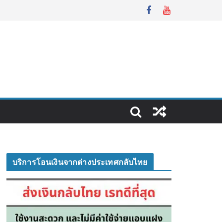
บริการโอนเงินจากต่างประเทศกลับไทย