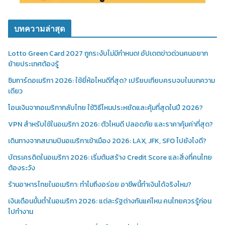
บทความล่าสุด
Lotto Green Card 2027 ถูกระงับไม่มีกำหนด! อัปเดตข่าวด่วนคนอยาก
ย้ายประเทศต้องรู้
ซิมการ์ดอเมริกา 2026: ใช้ยี่ห้อไหนดีที่สุด? เปรียบเทียบครบจบในบทความ
เดียว
โอนเงินจากอเมริกากลับไทย ใช้วิธีไหนประหยัดและคุ้มที่สุดในปี 2026?
VPN สำหรับใช้ในอเมริกา 2026: ตัวไหนดี ปลอดภัย และราคาคุ้มค่าที่สุด?
เดินทางจากสนามบินอเมริกาเข้าเมือง 2026: LAX, JFK, SFO ไปยังไงดี?
บัตรเครดิตในอเมริกา 2026: เริ่มต้นสร้าง Credit Score และสิ่งที่คนไทย
ต้องระวัง
ร้านอาหารไทยในอเมริกา: ทำไมถึงอร่อย อาชีพนี้ทำเงินได้จริงไหม?
เงินเดือนขั้นต่ำในอเมริกา 2026: แต่ละรัฐต่างกันแค่ไหน คนไทยควรรู้ก่อน
ไปทำงาน