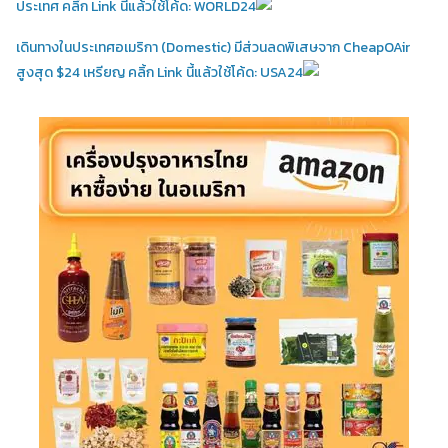
ประเทศ คลิ้ก Link นี้แล้วใช้โค้ด: WORLD24
เดินทางในประเทศอเมริกา (Domestic)
มีส่วนลดพิเสษจาก CheapOAir
สูงสุด $24 เหรียญ คลิ้ก Link นี้แล้วใช้โค้ด: USA24