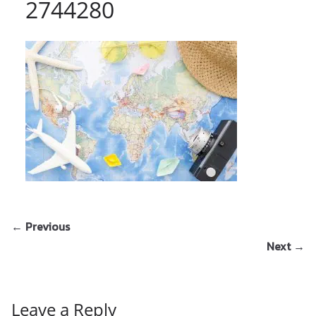
2744280
← Previous
Next →
Leave a Reply