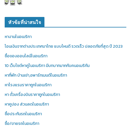
หัวข้อที่น่าสนใจ
หางานในอเมริกา
โอนเงินจากต่างประเทศมาไทย แบบไหนดี รวดเร็ว ปลอดภัยที่สุด ปี 2023
ซื้อของออนไลน์ในอเมริกา
10 เว็บไซต์หาคู่ในอเมริกา มีบทบาทมากกับคนอเมริกัน
หาที่พัก บ้านเช่า,อพาร์ทเมนต์ในอเมริกา
หาโรงแรมราคาถูกในอเมริกา
หา ตั๋วเครื่องบินราคาถูกในอเมริกา
หาคูปอง ส่วนลดในอเมริกา
ซื้อประกันรถในอเมริกา
ซื้อ/ขายรถในอเมริกา