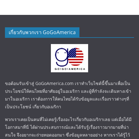
เกี่ยวกับพวกเรา GoGoAmerica
ขอต้อนรับเข้าสู่ GoGoAmerica.com เราทำเว็บไซต์นี้ขึ้นมาเพื่อเป็น
ประโยชน์ให้คนไทยที่อาศัยอยู่ในอเมริกา และผู้ที่กำลังจะเดินทางเข้า
มาในอเมริกา เราต้องการให้คนไทยได้รับข้อมูลและเรื่องราวต่างๆที่
เป็นประโยชน์ เกี่ยวกับอเมริกา
พวกเราเคยเป็นคนที่ไม่เคยรู้เรื่องอะไรเกี่ยวกับอเมริกาเลย แต่เมื่อได้มี
โอกาสมาที่นี่ ได้ผ่านประสบการณ์และได้รับรู้เรื่องราวมากมายที่น่า
สนใจ จึงอยากจะถ่ายทอดออกมา ซึ่งข้อมูลหลายอย่าง หากเราได้รู้ไว้