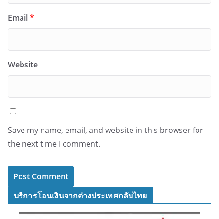
Email
*
Website
Save my name, email, and website in this browser for
the next time I comment.
บริการโอนเงินจากต่างประเทศกลับไทย