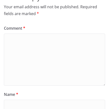
Your email address will not be published.
Required
fields are marked
*
Comment
*
Name
*