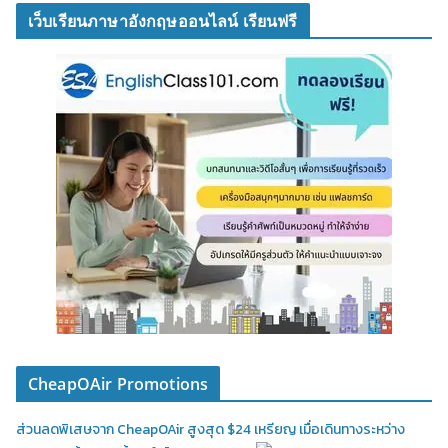
เว็บเรียนภาษาอังกฤษออนไลน์ เรียนฟรี
CheapOAir Promotions
ส่วนลดพิเสษจาก CheapOAir สูงสุด $24 เหรียญ เมื่อเดินทางระหว่าง