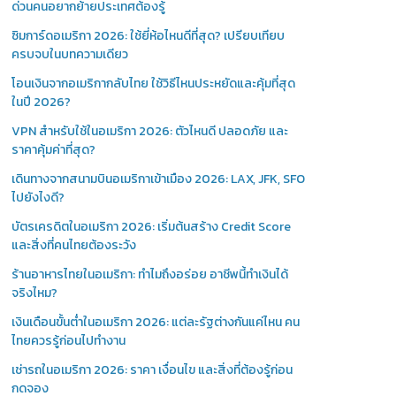
ด่วนคนอยากย้ายประเทศต้องรู้
ซิมการ์ดอเมริกา 2026: ใช้ยี่ห้อไหนดีที่สุด? เปรียบเทียบ
ครบจบในบทความเดียว
โอนเงินจากอเมริกากลับไทย ใช้วิธีไหนประหยัดและคุ้มที่สุด
ในปี 2026?
VPN สำหรับใช้ในอเมริกา 2026: ตัวไหนดี ปลอดภัย และ
ราคาคุ้มค่าที่สุด?
เดินทางจากสนามบินอเมริกาเข้าเมือง 2026: LAX, JFK, SFO
ไปยังไงดี?
บัตรเครดิตในอเมริกา 2026: เริ่มต้นสร้าง Credit Score
และสิ่งที่คนไทยต้องระวัง
ร้านอาหารไทยในอเมริกา: ทำไมถึงอร่อย อาชีพนี้ทำเงินได้
จริงไหม?
เงินเดือนขั้นต่ำในอเมริกา 2026: แต่ละรัฐต่างกันแค่ไหน คน
ไทยควรรู้ก่อนไปทำงาน
เช่ารถในอเมริกา 2026: ราคา เงื่อนไข และสิ่งที่ต้องรู้ก่อน
กดจอง