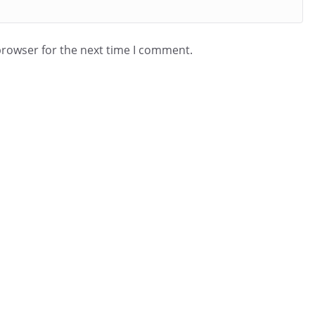
browser for the next time I comment.