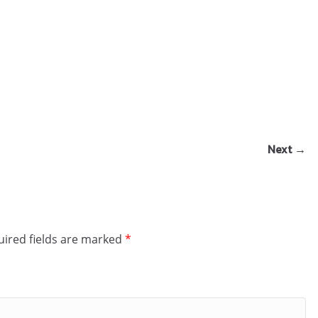
Next →
ired fields are marked
*