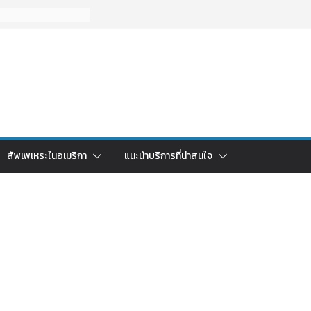
สัพเพเหระในอเมริกา
แนะนำบริการที่น่าสนใจ