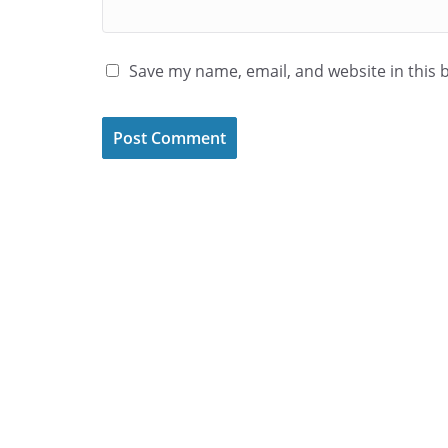
Save my name, email, and website in this 