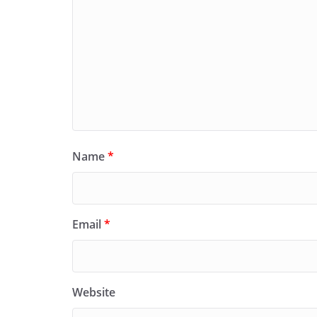
Name
*
Email
*
Website