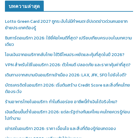
บทความล่าสุด
Lotto Green Card 2027 ถูกระงับไม่มีกำหนด! อัปเดตข่าวด่วนคนอยาก
ย้ายประเทศต้องรู้
ซิมการ์ดอเมริกา 2026: ใช้ยี่ห้อไหนดีที่สุด? เปรียบเทียบครบจบในบทความ
เดียว
โอนเงินจากอเมริกากลับไทย ใช้วิธีไหนประหยัดและคุ้มที่สุดในปี 2026?
VPN สำหรับใช้ในอเมริกา 2026: ตัวไหนดี ปลอดภัย และราคาคุ้มค่าที่สุด?
เดินทางจากสนามบินอเมริกาเข้าเมือง 2026: LAX, JFK, SFO ไปยังไงดี?
บัตรเครดิตในอเมริกา 2026: เริ่มต้นสร้าง Credit Score และสิ่งที่คนไทย
ต้องระวัง
ร้านอาหารไทยในอเมริกา: ทำไมถึงอร่อย อาชีพนี้ทำเงินได้จริงไหม?
เงินเดือนขั้นต่ำในอเมริกา 2026: แต่ละรัฐต่างกันแค่ไหน คนไทยควรรู้ก่อน
ไปทำงาน
เช่ารถในอเมริกา 2026: ราคา เงื่อนไข และสิ่งที่ต้องรู้ก่อนกดจอง