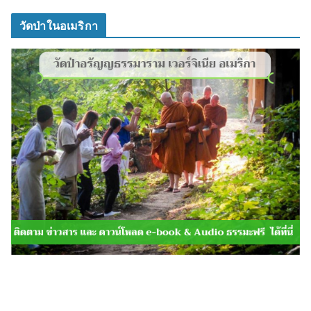
วัดป่าในอเมริกา