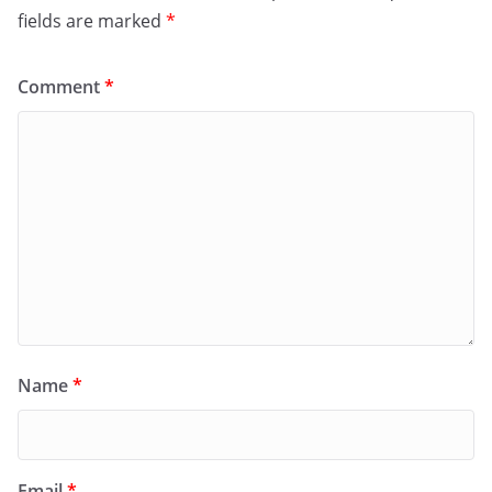
fields are marked
*
Comment
*
Name
*
Email
*