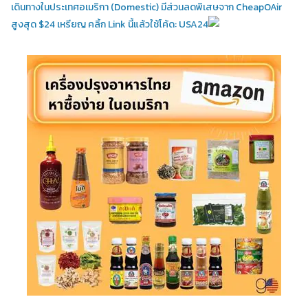
เดินทางในประเทศอเมริกา (Domestic)
มีส่วนลดพิเสษจาก CheapOAir
สูงสุด $24 เหรียญ คลิ้ก Link นี้แล้วใช้โค้ด: USA24