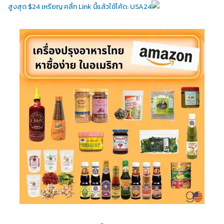
สูงสุด $24 เหรียญ คลิ้ก Link นี้แล้วใช้โค้ด: USA24