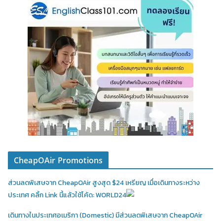
CheapOAir Promotions
ส่วนลดพิเสษจาก CheapOAir สูงสุด $24 เหรียญ เมื่อเดินทางระหว่าง
ประเทศ คลิ้ก Link นี้แล้วใช้โค้ด: WORLD24
เดินทางในประเทศอเมริกา (Domestic)
มีส่วนลดพิเสษจาก CheapOAir