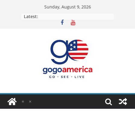
Skip
Sunday, August 9, 2026
to
Latest:
content