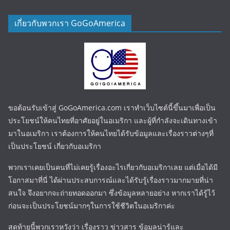
เกี่ยวกับพวกเรา GoGoAmerica
ขอต้อนรับเข้าสู่ GoGoAmerica.com เราทำเว็บไซต์นี้ขึ้นมาเพื่อเป็น
ประโยชน์ให้คนไทยที่อาศัยอยู่ในอเมริกา และผู้ที่กำลังจะเดินทางเข้า
มาในอเมริกา เราต้องการให้คนไทยได้รับข้อมูลและเรื่องราวต่างๆที่
เป็นประโยชน์ เกี่ยวกับอเมริกา
พวกเราเคยเป็นคนที่ไม่เคยรู้เรื่องอะไรเกี่ยวกับอเมริกาเลย แต่เมื่อได้มี
โอกาสมาที่นี่ ได้ผ่านประสบการณ์และได้รับรู้เรื่องราวมากมายที่น่า
สนใจ จึงอยากจะถ่ายทอดออกมา ซึ่งข้อมูลหลายอย่าง หากเราได้รู้ไว้
ก่อนจะเป็นประโยชน์มากๆในการใช้ชีวิตในอเมริกาค่ะ
สุดท้ายนี้พวกเราหวังว่า เรื่องราว ข่าวสาร ข้อมูลน่ารู้และ