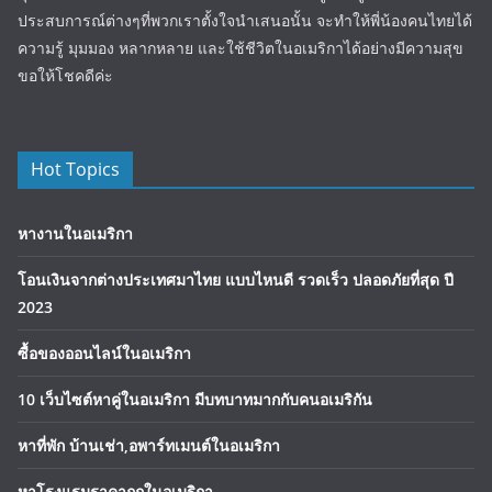
ประสบการณ์ต่างๆที่พวกเราตั้งใจนำเสนอนั้น จะทำให้พี่น้องคนไทยได้
ความรู้ มุมมอง หลากหลาย และใช้ชีวิตในอเมริกาได้อย่างมีความสุข
ขอให้โชคดีค่ะ
Hot Topics
หางานในอเมริกา
โอนเงินจากต่างประเทศมาไทย แบบไหนดี รวดเร็ว ปลอดภัยที่สุด ปี
2023
ซื้อของออนไลน์ในอเมริกา
10 เว็บไซต์หาคู่ในอเมริกา มีบทบาทมากกับคนอเมริกัน
หาที่พัก บ้านเช่า,อพาร์ทเมนต์ในอเมริกา
หาโรงแรมราคาถูกในอเมริกา