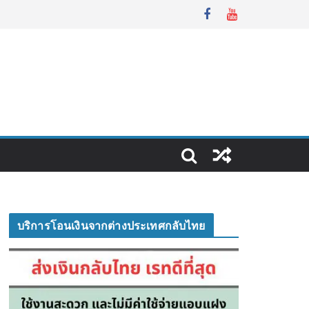
บริการโอนเงินจากต่างประเทศกลับไทย