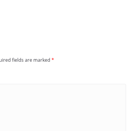
ired fields are marked
*