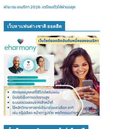
ผ่าน ตม อเมริกา 2026: เตรียมตัวให้ผ่านฉลุย
เว็บหาแฟนต่างชาติ ยอดฮิต