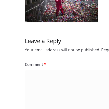
Leave a Reply
Your email address will not be published.
Requ
Comment
*