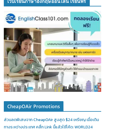
เว็บเรียนภาษาอังกฤษออนไลน์ เรียนฟรี
CheapOAir Promotions
ส่วนลดพิเสษจาก CheapOAir สูงสุด $24 เหรียญ เมื่อเดิน
ทางระหว่างประเทศ คลิ้ก Link นี้แล้วใช้โค้ด: WORLD24