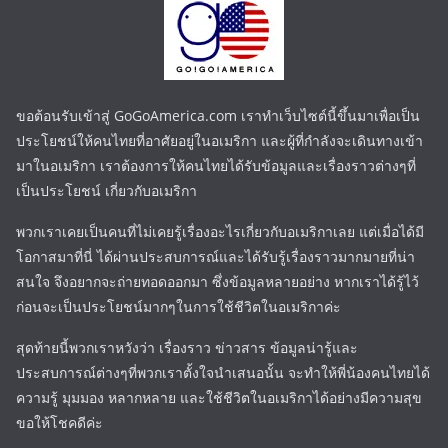
ขอต้อนรับเข้าสู่ GoGoAmerica.com เราทำเว็บไซต์นี้ขึ้นมาเพื่อเป็น
ประโยชน์ให้คนไทยที่อาศัยอยู่ในอเมริกา และผู้ที่กำลังจะเดินทางเข้า
มาในอเมริกา เราต้องการให้คนไทยได้รับข้อมูลและเรื่องราวต่างๆที่
เป็นประโยชน์ เกี่ยวกับอเมริกา
พวกเราเคยเป็นคนที่ไม่เคยรู้เรื่องอะไรเกี่ยวกับอเมริกาเลย แต่เมื่อได้มี
โอกาสมาที่นี่ ได้ผ่านประสบการณ์และได้รับรู้เรื่องราวมากมายที่น่า
สนใจ จึงอยากจะถ่ายทอดออกมา ซึ่งข้อมูลหลายอย่าง หากเราได้รู้ไว้
ก่อนจะเป็นประโยชน์มากๆในการใช้ชีวิตในอเมริกาค่ะ
สุดท้ายนี้พวกเราหวังว่า เรื่องราว ข่าวสาร ข้อมูลน่ารู้และ
ประสบการณ์ต่างๆที่พวกเราตั้งใจนำเสนอนั้น จะทำให้พี่น้องคนไทยได้
ความรู้ มุมมอง หลากหลาย และใช้ชีวิตในอเมริกาได้อย่างมีความสุข
ขอให้โชคดีค่ะ