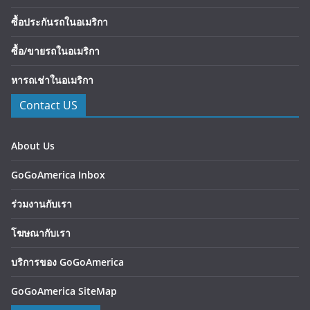
ซื้อประกันรถในอเมริกา
ซื้อ/ขายรถในอเมริกา
หารถเช่าในอเมริกา
Contact US
About Us
GoGoAmerica Inbox
ร่วมงานกับเรา
โฆษณากับเรา
บริการของ GoGoAmerica
GoGoAmerica SiteMap