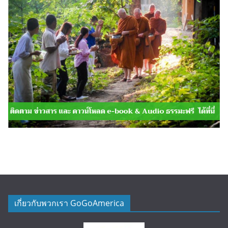
เกี่ยวกับพวกเรา GoGoAmerica