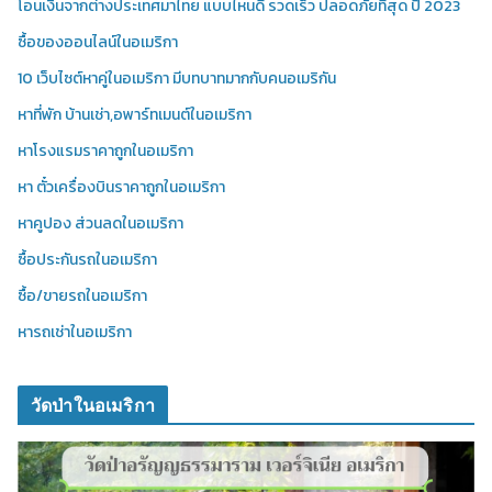
โอนเงินจากต่างประเทศมาไทย แบบไหนดี รวดเร็ว ปลอดภัยที่สุด ปี 2023
ซื้อของออนไลน์ในอเมริกา
10 เว็บไซต์หาคู่ในอเมริกา มีบทบาทมากกับคนอเมริกัน
หาที่พัก บ้านเช่า,อพาร์ทเมนต์ในอเมริกา
หาโรงแรมราคาถูกในอเมริกา
หา ตั๋วเครื่องบินราคาถูกในอเมริกา
หาคูปอง ส่วนลดในอเมริกา
ซื้อประกันรถในอเมริกา
ซื้อ/ขายรถในอเมริกา
หารถเช่าในอเมริกา
วัดป่าในอเมริกา