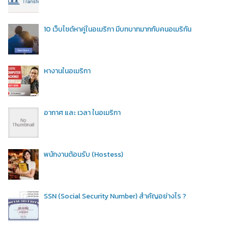
10 เว็บไซต์หาคู่ในอเมริกา มีบทบาทมากกับคนอเมริกัน
หางานในอเมริกา
อากาศ และ เวลา ในอเมริกา
พนักงานต้อนรับ (Hostess)
SSN (Social Security Number) สำคัญอย่างไร ?