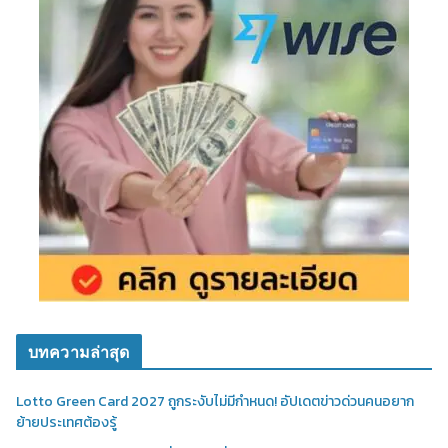
บทความล่าสุด
Lotto Green Card 2027 ถูกระงับไม่มีกำหนด! อัปเดตข่าวด่วนคนอยาก
ย้ายประเทศต้องรู้