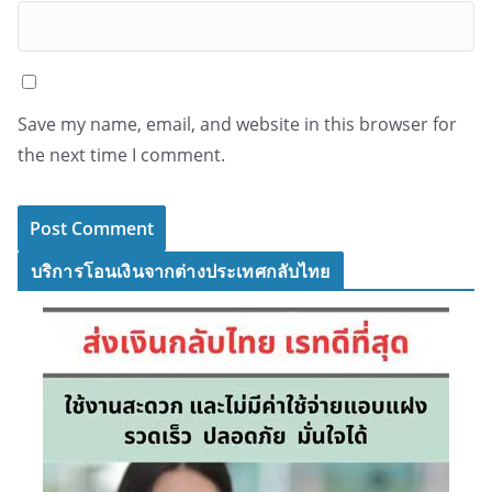
Save my name, email, and website in this browser for
the next time I comment.
บริการโอนเงินจากต่างประเทศกลับไทย