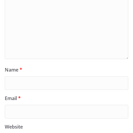
Name
*
Email
*
Website