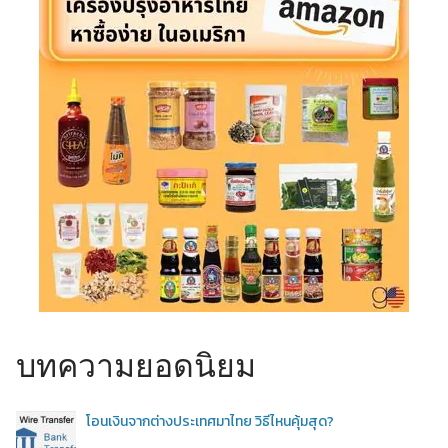
บทความยอดนิยม
โอนเงินจากต่างประเทศมาไทย วิธีไหนคุ้มสุด?