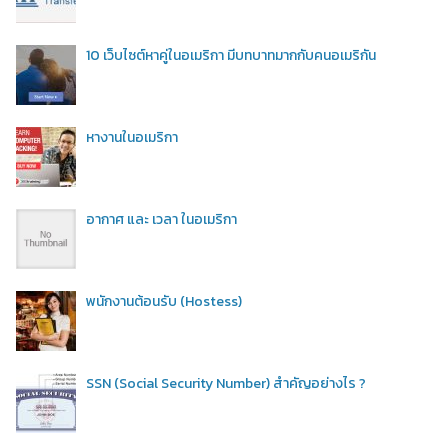
10 เว็บไซต์หาคู่ในอเมริกา มีบทบาทมากกับคนอเมริกัน
หางานในอเมริกา
อากาศ และ เวลา ในอเมริกา
พนักงานต้อนรับ (Hostess)
SSN (Social Security Number) สำคัญอย่างไร ?