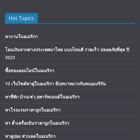
Hot Topics
หางานในอเมริกา
โอนเงินจากต่างประเทศมาไทย แบบไหนดี รวดเร็ว ปลอดภัยที่สุด ปี
2023
ซื้อของออนไลน์ในอเมริกา
10 เว็บไซต์หาคู่ในอเมริกา มีบทบาทมากกับคนอเมริกัน
หาที่พัก บ้านเช่า,อพาร์ทเมนต์ในอเมริกา
หาโรงแรมราคาถูกในอเมริกา
หา ตั๋วเครื่องบินราคาถูกในอเมริกา
หาคูปอง ส่วนลดในอเมริกา