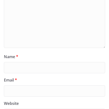
Name
*
Email
*
Website