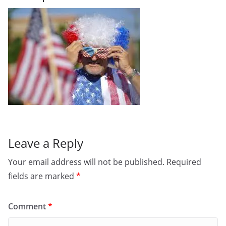
Leave a Reply
Your email address will not be published.
Required
fields are marked
*
Comment
*