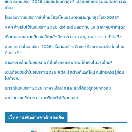
ซิมการ์ดอเมริกา 2026: ใช้ยี่ห้อไหนดีที่สุด? เปรียบเทียบครบจบในบทความ
เดียว
โอนเงินจากอเมริกากลับไทย ใช้วิธีไหนประหยัดและคุ้มที่สุดในปี 2026?
VPN สำหรับใช้ในอเมริกา 2026: ตัวไหนดี ปลอดภัย และราคาคุ้มค่าที่สุด?
เดินทางจากสนามบินอเมริกาเข้าเมือง 2026: LAX, JFK, SFO ไปยังไงดี?
บัตรเครดิตในอเมริกา 2026: เริ่มต้นสร้าง Credit Score และสิ่งที่คนไทย
ต้องระวัง
ร้านอาหารไทยในอเมริกา: ทำไมถึงอร่อย อาชีพนี้ทำเงินได้จริงไหม?
เงินเดือนขั้นต่ำในอเมริกา 2026: แต่ละรัฐต่างกันแค่ไหน คนไทยควรรู้ก่อน
ไปทำงาน
เช่ารถในอเมริกา 2026: ราคา เงื่อนไข และสิ่งที่ต้องรู้ก่อนกดจอง
ผ่าน ตม อเมริกา 2026: เตรียมตัวให้ผ่านฉลุย
เว็บหาแฟนต่างชาติ ยอดฮิต