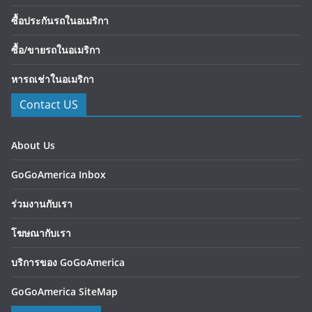
ซื้อประกันรถในอเมริกา
ซื้อ/ขายรถในอเมริกา
หารถเช่าในอเมริกา
Contact US
About Us
GoGoAmerica Inbox
ร่วมงานกับเรา
โฆษณากับเรา
บริการของ GoGoAmerica
GoGoAmerica SiteMap