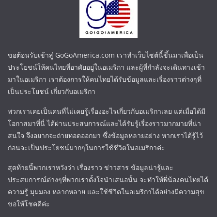
ขอต้อนรับเข้าสู่ GoGoAmerica.com เราทำเว็บไซต์นี้ขึ้นมาเพื่อเป็น
ประโยชน์ให้คนไทยที่อาศัยอยู่ในอเมริกา และผู้ที่กำลังจะเดินทางเข้า
มาในอเมริกา เราต้องการให้คนไทยได้รับข้อมูลและเรื่องราวต่างๆที่
เป็นประโยชน์ เกี่ยวกับอเมริกา
พวกเราเคยเป็นคนที่ไม่เคยรู้เรื่องอะไรเกี่ยวกับอเมริกาเลย แต่เมื่อได้มี
โอกาสมาที่นี่ ได้ผ่านประสบการณ์และได้รับรู้เรื่องราวมากมายที่น่า
สนใจ จึงอยากจะถ่ายทอดออกมา ซึ่งข้อมูลหลายอย่าง หากเราได้รู้ไว้
ก่อนจะเป็นประโยชน์มากๆในการใช้ชีวิตในอเมริกาค่ะ
สุดท้ายนี้พวกเราหวังว่า เรื่องราว ข่าวสาร ข้อมูลน่ารู้และ
ประสบการณ์ต่างๆที่พวกเราตั้งใจนำเสนอนั้น จะทำให้พี่น้องคนไทยได้
ความรู้ มุมมอง หลากหลาย และใช้ชีวิตในอเมริกาได้อย่างมีความสุข
ขอให้โชคดีค่ะ