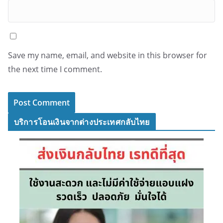
Save my name, email, and website in this browser for
the next time I comment.
บริการโอนเงินจากต่างประเทศกลับไทย