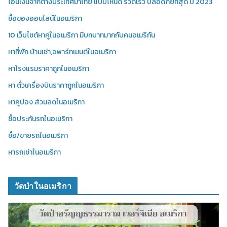
โอนเงินจากต่างประเทศมาไทย แบบไหนดี รวดเร็ว ปลอดภัยที่สุด ปี 2023
ซื้อของออนไลน์ในอเมริกา
10 เว็บไซต์หาคู่ในอเมริกา มีบทบาทมากกับคนอเมริกัน
หาที่พัก บ้านเช่า,อพาร์ทเมนต์ในอเมริกา
หาโรงแรมราคาถูกในอเมริกา
หา ตั๋วเครื่องบินราคาถูกในอเมริกา
หาคูปอง ส่วนลดในอเมริกา
ซื้อประกันรถในอเมริกา
ซื้อ/ขายรถในอเมริกา
หารถเช่าในอเมริกา
วัดป่าในอเมริกา