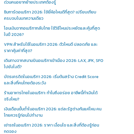
ด่วนคนอยากย้ายประเทศต้องรู้
ซิมการ์ดอเมริกา 2026: ใช้ยี่ห้อไหนดีที่สุด? เปรียบเทียบ
ครบจบในบทความเดียว
โอนเงินจากอเมริกากลับไทย ใช้วิธีไหนประหยัดและคุ้มที่สุด
ในปี 2026?
VPN สำหรับใช้ในอเมริกา 2026: ตัวไหนดี ปลอดภัย และ
ราคาคุ้มค่าที่สุด?
เดินทางจากสนามบินอเมริกาเข้าเมือง 2026: LAX, JFK, SFO
ไปยังไงดี?
บัตรเครดิตในอเมริกา 2026: เริ่มต้นสร้าง Credit Score
และสิ่งที่คนไทยต้องระวัง
ร้านอาหารไทยในอเมริกา: ทำไมถึงอร่อย อาชีพนี้ทำเงินได้
จริงไหม?
เงินเดือนขั้นต่ำในอเมริกา 2026: แต่ละรัฐต่างกันแค่ไหน คน
ไทยควรรู้ก่อนไปทำงาน
เช่ารถในอเมริกา 2026: ราคา เงื่อนไข และสิ่งที่ต้องรู้ก่อน
กดจอง