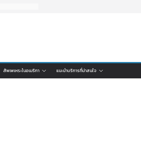
สัพเพเหระในอเมริกา
แนะนำบริการที่น่าสนใจ