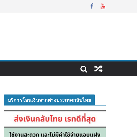
บริการโอนเงินจากต่างประเทศกลับไทย