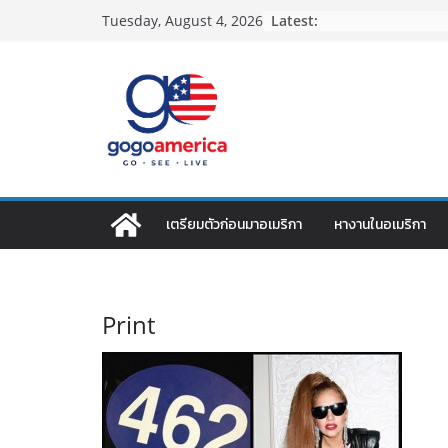
Skip
Latest:
Tuesday, August 4, 2026
to
content
เตรียมตัวก่อนมาอเมริกา
หางานในอเมริกา
Print