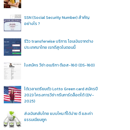
SSN (Social Security Number) สำคัญ
อย่างไร ?
รีวิว transferwise บริการ โอนเงินจากต่าง
ประเทศมาไทย เรทดีสุดในตอนนี้
ใบสมัคร วีซ่า อเมริกา ดีเอส-160 (DS-160)
ได้เวลาเตรียมตัว Lotto Green card สมัครปี
2023 โครงการวีซ่า กรีนการ์ดล็อตโต้ (DV-
2025)
ส่งเงินกลับไทย แบบไหน ที่ได้ง่าย ดี และค่า
ธรรมเนียมถูก