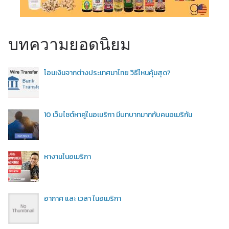
บทความยอดนิยม
โอนเงินจากต่างประเทศมาไทย วิธีไหนคุ้มสุด?
10 เว็บไซต์หาคู่ในอเมริกา มีบทบาทมากกับคนอเมริกัน
หางานในอเมริกา
อากาศ และ เวลา ในอเมริกา