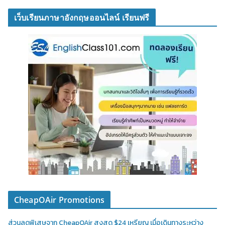
เว็บเรียนภาษาอังกฤษออนไลน์ เรียนฟรี
CheapOAir Promotions
ส่วนลดพิเสษจาก CheapOAir สูงสุด $24 เหรียญ เมื่อเดินทางระหว่าง