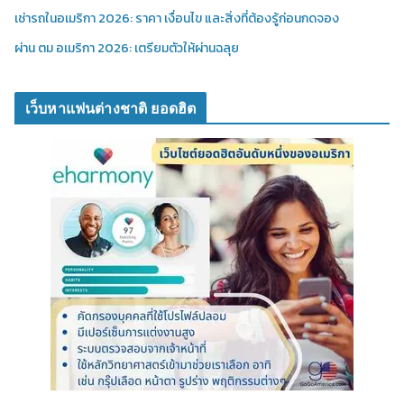
เช่ารถในอเมริกา 2026: ราคา เงื่อนไข และสิ่งที่ต้องรู้ก่อนกดจอง
ผ่าน ตม อเมริกา 2026: เตรียมตัวให้ผ่านฉลุย
เว็บหาแฟนต่างชาติ ยอดฮิต