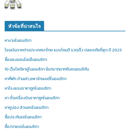
หัวข้อที่น่าสนใจ
หางานในอเมริกา
โอนเงินจากต่างประเทศมาไทย แบบไหนดี รวดเร็ว ปลอดภัยที่สุด ปี 2023
ซื้อของออนไลน์ในอเมริกา
10 เว็บไซต์หาคู่ในอเมริกา มีบทบาทมากกับคนอเมริกัน
หาที่พัก บ้านเช่า,อพาร์ทเมนต์ในอเมริกา
หาโรงแรมราคาถูกในอเมริกา
หา ตั๋วเครื่องบินราคาถูกในอเมริกา
หาคูปอง ส่วนลดในอเมริกา
ซื้อประกันรถในอเมริกา
ซื้อ/ขายรถในอเมริกา