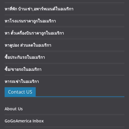
หาที่พัก บ้านเช่า,อพาร์ทเมนต์ในอเมริกา
หาโรงแรมราคาถูกในอเมริกา
หา ตั๋วเครื่องบินราคาถูกในอเมริกา
หาคูปอง ส่วนลดในอเมริกา
ซื้อประกันรถในอเมริกา
ซื้อ/ขายรถในอเมริกา
หารถเช่าในอเมริกา
Contact US
About Us
GoGoAmerica Inbox