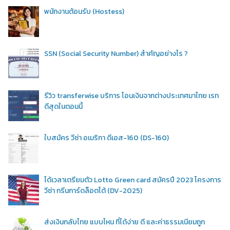
พนักงานต้อนรับ (Hostess)
SSN (Social Security Number) สำคัญอย่างไร ?
รีวิว transferwise บริการ โอนเงินจากต่างประเทศมาไทย เรท
ดีสุดในตอนนี้
ใบสมัคร วีซ่า อเมริกา ดีเอส-160 (DS-160)
ได้เวลาเตรียมตัว Lotto Green card สมัครปี 2023 โครงการ
วีซ่า กรีนการ์ดล็อตโต้ (DV-2025)
ส่งเงินกลับไทย แบบไหน ที่ได้ง่าย ดี และค่าธรรมเนียมถูก