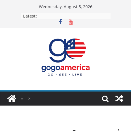
Skip
Wednesday, August 5, 2026
to
Latest:
content