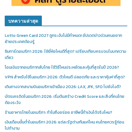
บทความล่าสุด
Lotto Green Card 2027 ถูกระงับไม่มีกำหนด! อัปเดตข่าวด่วนคนอยาก
ย้ายประเทศต้องรู้
ซิมการ์ดอเมริกา 2026: ใช้ยี่ห้อไหนดีที่สุด? เปรียบเทียบครบจบในบทความ
เดียว
โอนเงินจากอเมริกากลับไทย ใช้วิธีไหนประหยัดและคุ้มที่สุดในปี 2026?
VPN สำหรับใช้ในอเมริกา 2026: ตัวไหนดี ปลอดภัย และราคาคุ้มค่าที่สุด?
เดินทางจากสนามบินอเมริกาเข้าเมือง 2026: LAX, JFK, SFO ไปยังไงดี?
บัตรเครดิตในอเมริกา 2026: เริ่มต้นสร้าง Credit Score และสิ่งที่คนไทย
ต้องระวัง
ร้านอาหารไทยในอเมริกา: ทำไมถึงอร่อย อาชีพนี้ทำเงินได้จริงไหม?
เงินเดือนขั้นต่ำในอเมริกา 2026: แต่ละรัฐต่างกันแค่ไหน คนไทยควรรู้ก่อน
ไปทำงาน