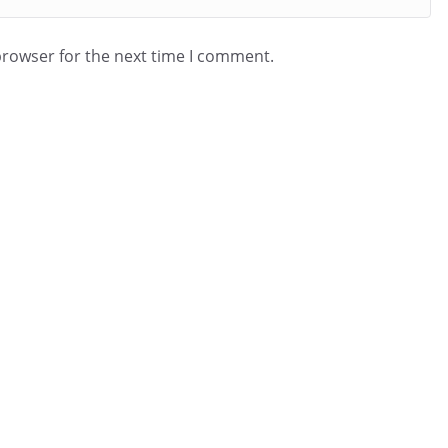
browser for the next time I comment.