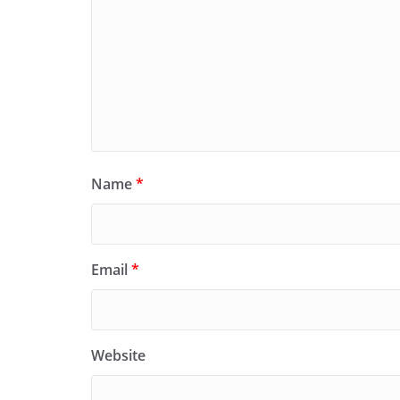
Name
*
Email
*
Website