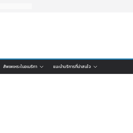
สัพเพเหระในอเมริกา
แนะนำบริการที่น่าสนใจ