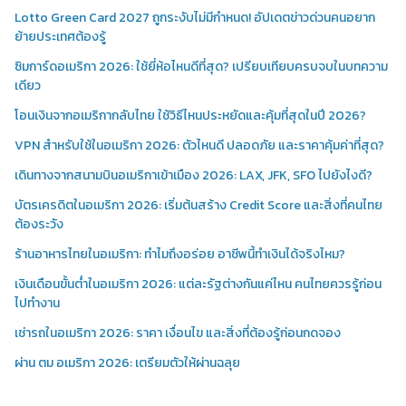
Lotto Green Card 2027 ถูกระงับไม่มีกำหนด! อัปเดตข่าวด่วนคนอยาก
ย้ายประเทศต้องรู้
ซิมการ์ดอเมริกา 2026: ใช้ยี่ห้อไหนดีที่สุด? เปรียบเทียบครบจบในบทความ
เดียว
โอนเงินจากอเมริกากลับไทย ใช้วิธีไหนประหยัดและคุ้มที่สุดในปี 2026?
VPN สำหรับใช้ในอเมริกา 2026: ตัวไหนดี ปลอดภัย และราคาคุ้มค่าที่สุด?
เดินทางจากสนามบินอเมริกาเข้าเมือง 2026: LAX, JFK, SFO ไปยังไงดี?
บัตรเครดิตในอเมริกา 2026: เริ่มต้นสร้าง Credit Score และสิ่งที่คนไทย
ต้องระวัง
ร้านอาหารไทยในอเมริกา: ทำไมถึงอร่อย อาชีพนี้ทำเงินได้จริงไหม?
เงินเดือนขั้นต่ำในอเมริกา 2026: แต่ละรัฐต่างกันแค่ไหน คนไทยควรรู้ก่อน
ไปทำงาน
เช่ารถในอเมริกา 2026: ราคา เงื่อนไข และสิ่งที่ต้องรู้ก่อนกดจอง
ผ่าน ตม อเมริกา 2026: เตรียมตัวให้ผ่านฉลุย