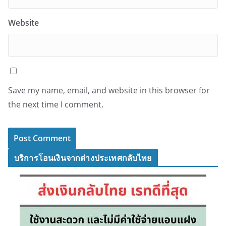
Website
Save my name, email, and website in this browser for
the next time I comment.
บริการโอนเงินจากต่างประเทศกลับไทย