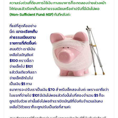
ความเร่งด่วนที่ต้องการใช้เงิน ทางธนาคารก็จะทดลองจ่ายล่วงหน้า
ให้ก่อนแล้วเรียกเก็บเงินค่าธรรมเนียมหรือค่าปรับที่มีเงินไม่พอ
(Non-Sufficient Fund: NSF)
กันทีหลังค่ะ
ที่แย่ที่สุดคืออย่าง
นี้ค่ะ
เขาจะเรียกเก็บ
ค่าธรรมเนียมตาม
รายการที่เกิดขึ้นค่
ะ
สมมติว่า เรามีเงิน
เหลือในบัญชีแค่
$100
คราวนี้เรา
จ่ายเช็คไป
$101
แล้ววันเดียวกันเรา
จ่ายเช็คอีกใบไป
เป็นเงิน
$5
ทาง
ธนาคารจะปรับเราเป็นเงิน
$70
สำหรับเช็คสองใบค่ะ เพราะเขาถือว่า
ใบแรกที่จ่ายไป
$101
มีเงินไม่พอแล้วดังนั้นใบที่สองจำนวน
$5
ก็จะ
ถูกปรับด้วย เท่านั้นยังไม่พอถ้าเราเปิดบัญชีที่บังคับจำนวนเงินคง
เหลือไว้ด้วยเราก็จะถูกปรับเป็นต่อที่สามค่ะ