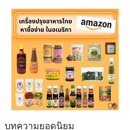
บทความยอดนิยม