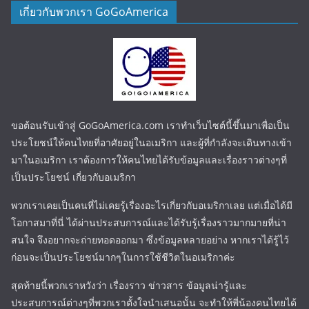
เกี่ยวกับพวกเรา GoGoAmerica
ขอต้อนรับเข้าสู่ GoGoAmerica.com เราทำเว็บไซต์นี้ขึ้นมาเพื่อเป็น
ประโยชน์ให้คนไทยที่อาศัยอยู่ในอเมริกา และผู้ที่กำลังจะเดินทางเข้า
มาในอเมริกา เราต้องการให้คนไทยได้รับข้อมูลและเรื่องราวต่างๆที่
เป็นประโยชน์ เกี่ยวกับอเมริกา
พวกเราเคยเป็นคนที่ไม่เคยรู้เรื่องอะไรเกี่ยวกับอเมริกาเลย แต่เมื่อได้มี
โอกาสมาที่นี่ ได้ผ่านประสบการณ์และได้รับรู้เรื่องราวมากมายที่น่า
สนใจ จึงอยากจะถ่ายทอดออกมา ซึ่งข้อมูลหลายอย่าง หากเราได้รู้ไว้
ก่อนจะเป็นประโยชน์มากๆในการใช้ชีวิตในอเมริกาค่ะ
สุดท้ายนี้พวกเราหวังว่า เรื่องราว ข่าวสาร ข้อมูลน่ารู้และ
ประสบการณ์ต่างๆที่พวกเราตั้งใจนำเสนอนั้น จะทำให้พี่น้องคนไทยได้