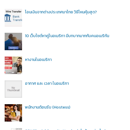
โอนเงินจากต่างประเทศมาไทย วิธีไหนคุ้มสุด?
10 เว็บไซต์หาคู่ในอเมริกา มีบทบาทมากกับคนอเมริกัน
หางานในอเมริกา
อากาศ และ เวลา ในอเมริกา
พนักงานต้อนรับ (Hostess)