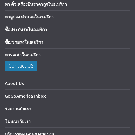
หา ตั๋วเครื่องบินราคาถูกในอเมริกา
หาคูปอง ส่วนลดในอเมริกา
ซื้อประกันรถในอเมริกา
ซื้อ/ขายรถในอเมริกา
หารถเช่าในอเมริกา
Contact US
About Us
GoGoAmerica Inbox
ร่วมงานกับเรา
โฆษณากับเรา
บริการของ GoGoAmerica