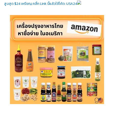
สูงสุด $24 เหรียญ คลิ้ก Link นี้แล้วใช้โค้ด: USA24