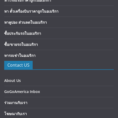
หาโรงแรมราคาถูกในอเมริกา
หา ตั๋วเครื่องบินราคาถูกในอเมริกา
หาคูปอง ส่วนลดในอเมริกา
ซื้อประกันรถในอเมริกา
ซื้อ/ขายรถในอเมริกา
หารถเช่าในอเมริกา
Contact US
About Us
GoGoAmerica Inbox
ร่วมงานกับเรา
โฆษณากับเรา