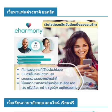
เว็บหาแฟนต่างชาติ ยอดฮิต
เว็บเรียนภาษาอังกฤษออนไลน์ เรียนฟรี