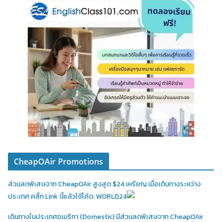
CheapOAir Promotions
ส่วนลดพิเสษจาก CheapOAir สูงสุด $24 เหรียญ เมื่อเดินทางระหว่าง
ประเทศ คลิ้ก Link นี้แล้วใช้โค้ด: WORLD24
เดินทางในประเทศอเมริกา (Domestic)
มีส่วนลดพิเสษจาก CheapOAir