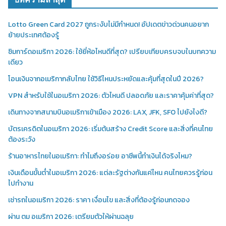
Lotto Green Card 2027 ถูกระงับไม่มีกำหนด! อัปเดตข่าวด่วนคนอยาก
ย้ายประเทศต้องรู้
ซิมการ์ดอเมริกา 2026: ใช้ยี่ห้อไหนดีที่สุด? เปรียบเทียบครบจบในบทความ
เดียว
โอนเงินจากอเมริกากลับไทย ใช้วิธีไหนประหยัดและคุ้มที่สุดในปี 2026?
VPN สำหรับใช้ในอเมริกา 2026: ตัวไหนดี ปลอดภัย และราคาคุ้มค่าที่สุด?
เดินทางจากสนามบินอเมริกาเข้าเมือง 2026: LAX, JFK, SFO ไปยังไงดี?
บัตรเครดิตในอเมริกา 2026: เริ่มต้นสร้าง Credit Score และสิ่งที่คนไทย
ต้องระวัง
ร้านอาหารไทยในอเมริกา: ทำไมถึงอร่อย อาชีพนี้ทำเงินได้จริงไหม?
เงินเดือนขั้นต่ำในอเมริกา 2026: แต่ละรัฐต่างกันแค่ไหน คนไทยควรรู้ก่อน
ไปทำงาน
เช่ารถในอเมริกา 2026: ราคา เงื่อนไข และสิ่งที่ต้องรู้ก่อนกดจอง
ผ่าน ตม อเมริกา 2026: เตรียมตัวให้ผ่านฉลุย