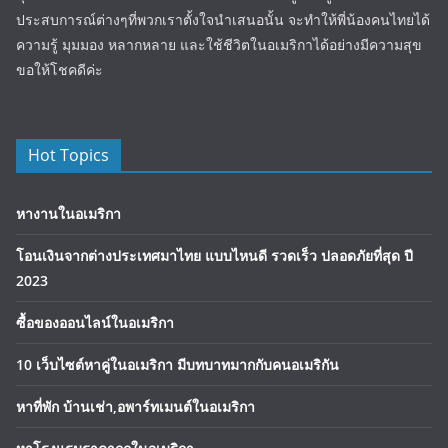
ประสบการณ์ต่างๆที่พวกเราตั้งใจนำเสนอนั้น จะทำให้พี่น้องคนไทยได้
ความรู้ มุมมอง หลากหลาย และใช้ชีวิตในอเมริกาได้อย่างมีความสุข
ขอให้โชคดีค่ะ
Hot Topics
หางานในอเมริกา
โอนเงินจากต่างประเทศมาไทย แบบไหนดี รวดเร็ว ปลอดภัยที่สุด ปี
2023
ซื้อของออนไลน์ในอเมริกา
10 เว็บไซต์หาคู่ในอเมริกา มีบทบาทมากกับคนอเมริกัน
หาที่พัก บ้านเช่า,อพาร์ทเมนต์ในอเมริกา