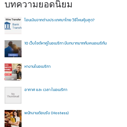
บทความยอดนิยม
โอนเงินจากต่างประเทศมาไทย วิธีไหนคุ้มสุด?
10 เว็บไซต์หาคู่ในอเมริกา มีบทบาทมากกับคนอเมริกัน
หางานในอเมริกา
อากาศ และ เวลา ในอเมริกา
พนักงานต้อนรับ (Hostess)