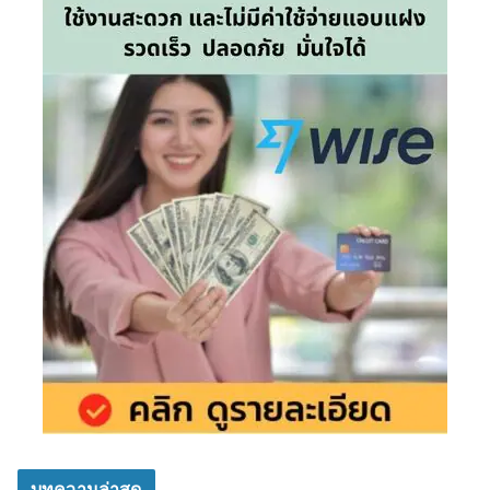
บทความล่าสุด