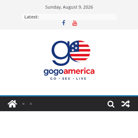
Skip
Sunday, August 9, 2026
to
Latest:
content