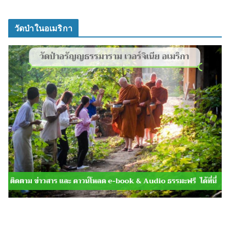
วัดป่าในอเมริกา