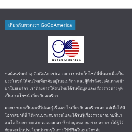
เกี่ยวกับพวกเรา GoGoAmerica
ขอต้อนรับเข้าสู่ GoGoAmerica.com เราทำเว็บไซต์นี้ขึ้นมาเพื่อเป็น
ประโยชน์ให้คนไทยที่อาศัยอยู่ในอเมริกา และผู้ที่กำลังจะเดินทางเข้า
มาในอเมริกา เราต้องการให้คนไทยได้รับข้อมูลและเรื่องราวต่างๆที่
เป็นประโยชน์ เกี่ยวกับอเมริกา
พวกเราเคยเป็นคนที่ไม่เคยรู้เรื่องอะไรเกี่ยวกับอเมริกาเลย แต่เมื่อได้มี
โอกาสมาที่นี่ ได้ผ่านประสบการณ์และได้รับรู้เรื่องราวมากมายที่น่า
สนใจ จึงอยากจะถ่ายทอดออกมา ซึ่งข้อมูลหลายอย่าง หากเราได้รู้ไว้
ก่อนจะเป็นประโยชน์มากๆในการใช้ชีวิตในอเมริกาค่ะ