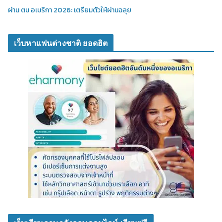
ผ่าน ตม อเมริกา 2026: เตรียมตัวให้ผ่านฉลุย
เว็บหาแฟนต่างชาติ ยอดฮิต