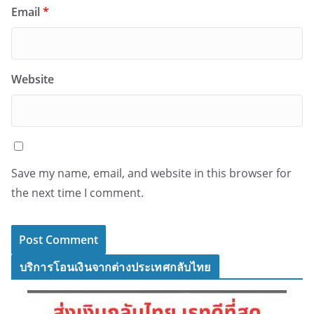
Email
*
Website
Save my name, email, and website in this browser for
the next time I comment.
บริการโอนเงินจากต่างประเทศกลับไทย