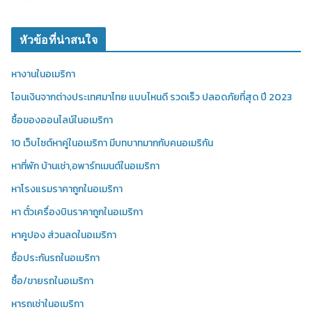
หัวข้อที่น่าสนใจ
หางานในอเมริกา
โอนเงินจากต่างประเทศมาไทย แบบไหนดี รวดเร็ว ปลอดภัยที่สุด ปี 2023
ซื้อของออนไลน์ในอเมริกา
10 เว็บไซต์หาคู่ในอเมริกา มีบทบาทมากกับคนอเมริกัน
หาที่พัก บ้านเช่า,อพาร์ทเมนต์ในอเมริกา
หาโรงแรมราคาถูกในอเมริกา
หา ตั๋วเครื่องบินราคาถูกในอเมริกา
หาคูปอง ส่วนลดในอเมริกา
ซื้อประกันรถในอเมริกา
ซื้อ/ขายรถในอเมริกา
หารถเช่าในอเมริกา