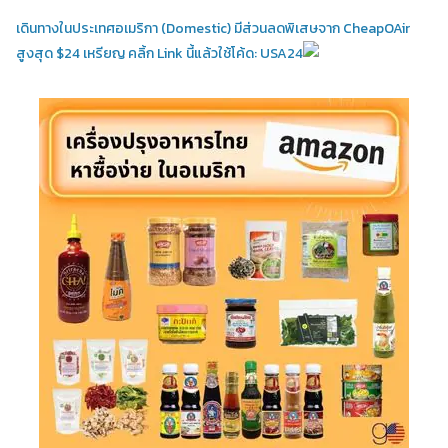
เดินทางในประเทศอเมริกา (Domestic)
มีส่วนลดพิเสษจาก CheapOAir
สูงสุด $24 เหรียญ คลิ้ก Link นี้แล้วใช้โค้ด: USA24