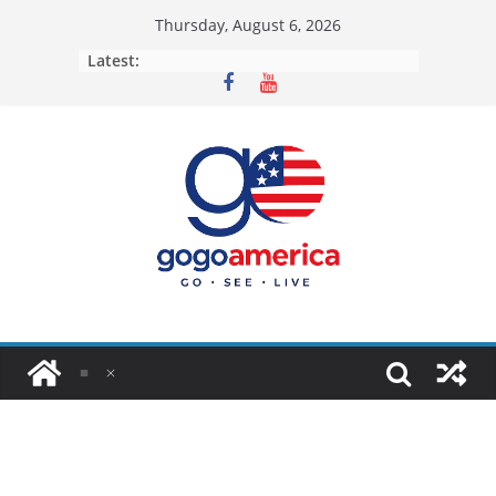
Skip
Thursday, August 6, 2026
to
Latest:
content