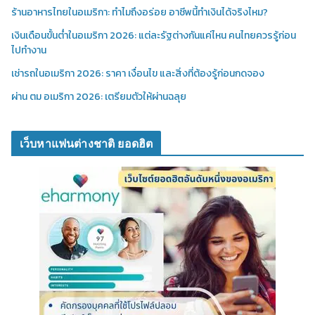
ร้านอาหารไทยในอเมริกา: ทำไมถึงอร่อย อาชีพนี้ทำเงินได้จริงไหม?
เงินเดือนขั้นต่ำในอเมริกา 2026: แต่ละรัฐต่างกันแค่ไหน คนไทยควรรู้ก่อน
ไปทำงาน
เช่ารถในอเมริกา 2026: ราคา เงื่อนไข และสิ่งที่ต้องรู้ก่อนกดจอง
ผ่าน ตม อเมริกา 2026: เตรียมตัวให้ผ่านฉลุย
เว็บหาแฟนต่างชาติ ยอดฮิต