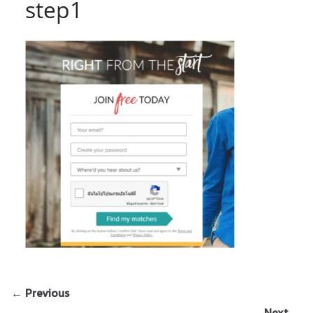
step1
← Previous
Next →