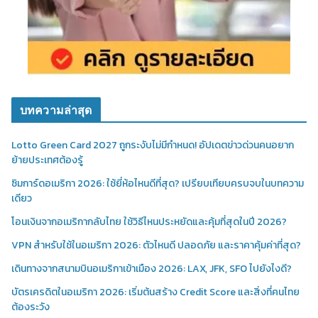
บทความล่าสุด
Lotto Green Card 2027 ถูกระงับไม่มีกำหนด! อัปเดตข่าวด่วนคนอยาก
ย้ายประเทศต้องรู้
ซิมการ์ดอเมริกา 2026: ใช้ยี่ห้อไหนดีที่สุด? เปรียบเทียบครบจบในบทความ
เดียว
โอนเงินจากอเมริกากลับไทย ใช้วิธีไหนประหยัดและคุ้มที่สุดในปี 2026?
VPN สำหรับใช้ในอเมริกา 2026: ตัวไหนดี ปลอดภัย และราคาคุ้มค่าที่สุด?
เดินทางจากสนามบินอเมริกาเข้าเมือง 2026: LAX, JFK, SFO ไปยังไงดี?
บัตรเครดิตในอเมริกา 2026: เริ่มต้นสร้าง Credit Score และสิ่งที่คนไทย
ต้องระวัง