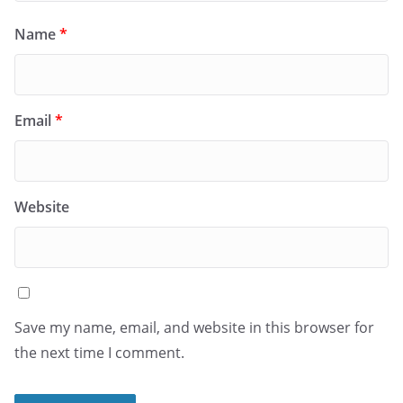
Name
*
Email
*
Website
Save my name, email, and website in this browser for
the next time I comment.