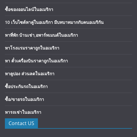
ซื้อของออนไลน์ในอเมริกา
10 เว็บไซต์หาคู่ในอเมริกา มีบทบาทมากกับคนอเมริกัน
หาที่พัก บ้านเช่า,อพาร์ทเมนต์ในอเมริกา
หาโรงแรมราคาถูกในอเมริกา
หา ตั๋วเครื่องบินราคาถูกในอเมริกา
หาคูปอง ส่วนลดในอเมริกา
ซื้อประกันรถในอเมริกา
ซื้อ/ขายรถในอเมริกา
หารถเช่าในอเมริกา
Contact US