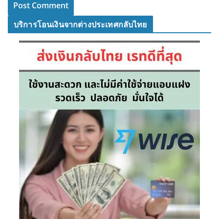
บริการโอนเงินจากต่างประเทศกลับไทย