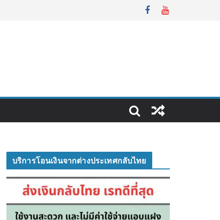
บริการโอนเงินจากต่างประเทศกลับไทย