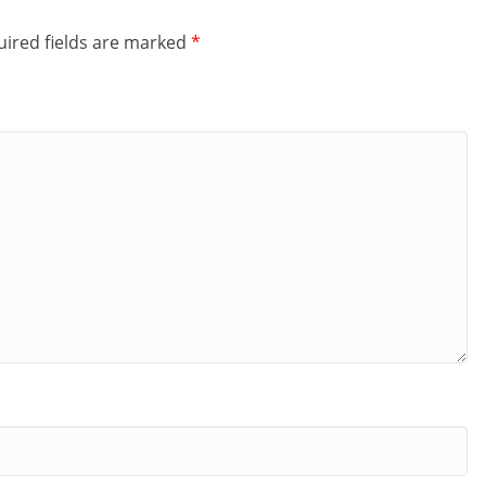
ired fields are marked
*