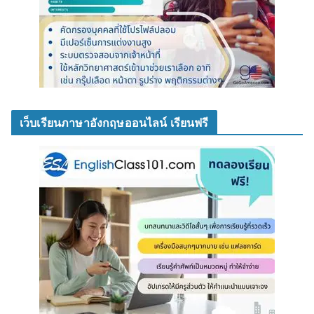
เว็บเรียนภาษาอังกฤษออนไลน์ เรียนฟรี