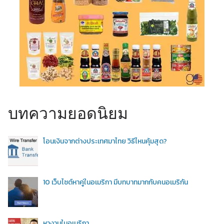
บทความยอดนิยม
โอนเงินจากต่างประเทศมาไทย วิธีไหนคุ้มสุด?
10 เว็บไซต์หาคู่ในอเมริกา มีบทบาทมากกับคนอเมริกัน
หางานในอเมริกา