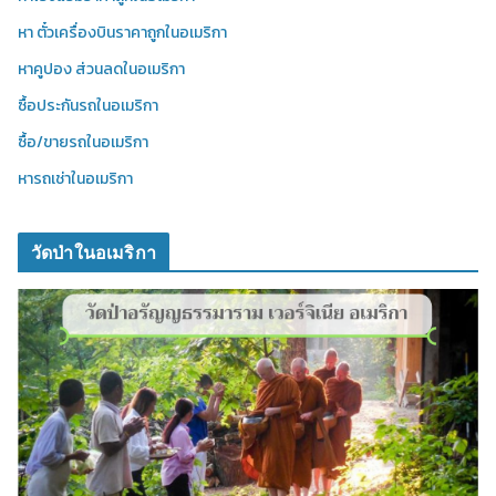
หา ตั๋วเครื่องบินราคาถูกในอเมริกา
หาคูปอง ส่วนลดในอเมริกา
ซื้อประกันรถในอเมริกา
ซื้อ/ขายรถในอเมริกา
หารถเช่าในอเมริกา
วัดป่าในอเมริกา