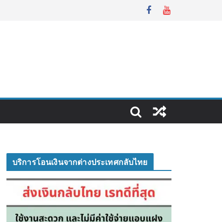
บริการโอนเงินจากต่างประเทศกลับไทย