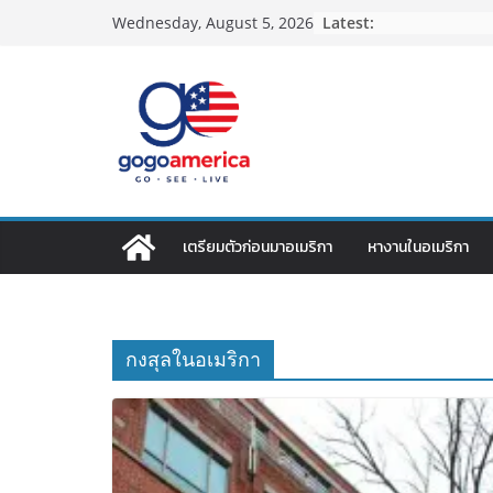
Skip
Latest:
Wednesday, August 5, 2026
to
content
เตรียมตัวก่อนมาอเมริกา
หางานในอเมริกา
กงสุลในอเมริกา