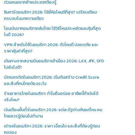
ด่วนคนอยากย้ายประเทศต้องรู้
ซิมการ์ดอเมริกา 2026: ใช้ยี่ห้อไหนดีที่สุด? เปรียบเทียบ
ครบจบในบทความเดียว
โอนเงินจากอเมริกากลับไทย ใช้วิธีไหนประหยัดและคุ้มที่สุด
ในปี 2026?
VPN สำหรับใช้ในอเมริกา 2026: ตัวไหนดี ปลอดภัย และ
ราคาคุ้มค่าที่สุด?
เดินทางจากสนามบินอเมริกาเข้าเมือง 2026: LAX, JFK, SFO
ไปยังไงดี?
บัตรเครดิตในอเมริกา 2026: เริ่มต้นสร้าง Credit Score
และสิ่งที่คนไทยต้องระวัง
ร้านอาหารไทยในอเมริกา: ทำไมถึงอร่อย อาชีพนี้ทำเงินได้
จริงไหม?
เงินเดือนขั้นต่ำในอเมริกา 2026: แต่ละรัฐต่างกันแค่ไหน คน
ไทยควรรู้ก่อนไปทำงาน
เช่ารถในอเมริกา 2026: ราคา เงื่อนไข และสิ่งที่ต้องรู้ก่อน
กดจอง