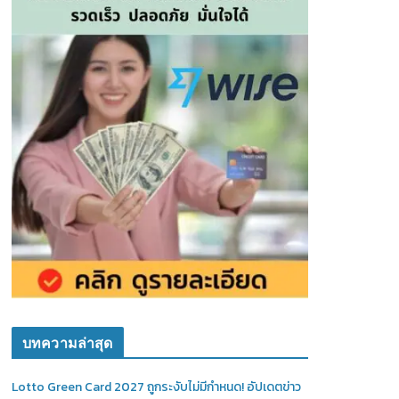
บทความล่าสุด
Lotto Green Card 2027 ถูกระงับไม่มีกำหนด! อัปเดตข่าว