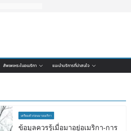
สัพเพเหระในอเมริกา
แนะนำบริการที่น่าสนใจ
เตรียมตัวก่อนมาอเมริกา
ข้อมูลควรรู้เมื่อมาอยู่อเมริกา-การ