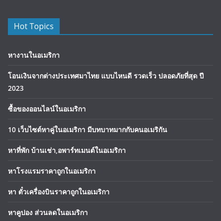
Hot Topics
หางานในอเมริกา
โอนเงินจากต่างประเทศมาไทย แบบไหนดี รวดเร็ว ปลอดภัยที่สุด ปี
2023
ซื้อของออนไลน์ในอเมริกา
10 เว็บไซต์หาคู่ในอเมริกา มีบทบาทมากกับคนอเมริกัน
หาที่พัก บ้านเช่า,อพาร์ทเมนต์ในอเมริกา
หาโรงแรมราคาถูกในอเมริกา
หา ตั๋วเครื่องบินราคาถูกในอเมริกา
หาคูปอง ส่วนลดในอเมริกา