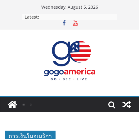
Skip
Wednesday, August 5, 2026
to
Latest:
content
การเงินในอเมริกา