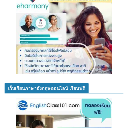
เว็บเรียนภาษาอังกฤษออนไลน์ เรียนฟรี