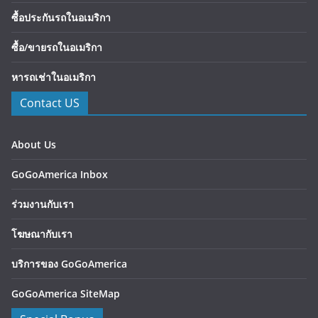
ซื้อประกันรถในอเมริกา
ซื้อ/ขายรถในอเมริกา
หารถเช่าในอเมริกา
Contact US
About Us
GoGoAmerica Inbox
ร่วมงานกับเรา
โฆษณากับเรา
บริการของ GoGoAmerica
GoGoAmerica SiteMap