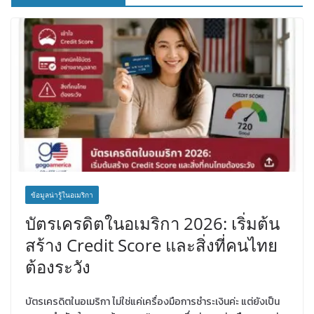
ข้อมูลน่ารู้ในอเมริกา
บัตรเครดิตในอเมริกา 2026: เริ่มต้น
สร้าง Credit Score และสิ่งที่คนไทย
ต้องระวัง
บัตรเครดิตในอเมริกา ไม่ใช่แค่เครื่องมือการชำระเงินค่ะ แต่ยังเป็น