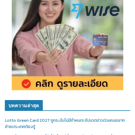
บทความล่าสุด
Lotto Green Card 2027 ถูกระงับไม่มีกำหนด! อัปเดตข่าวด่วนคนอยาก
ย้ายประเทศต้องรู้