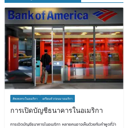
สัพเพเหระในอเมริกา
เตรียมตัวก่อนมาอเมริกา
การเปิดบัญชีธนาคารในอเมริกา
การเปิดบัญชีธนาคารในอเมริกา หลายคนอาจเห็นด้วยกับคำพูดที่ว่า