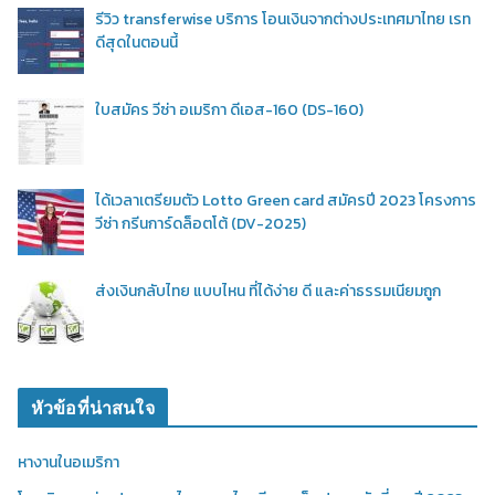
รีวิว transferwise บริการ โอนเงินจากต่างประเทศมาไทย เรท
ดีสุดในตอนนี้
ใบสมัคร วีซ่า อเมริกา ดีเอส-160 (DS-160)
ได้เวลาเตรียมตัว Lotto Green card สมัครปี 2023 โครงการ
วีซ่า กรีนการ์ดล็อตโต้ (DV-2025)
ส่งเงินกลับไทย แบบไหน ที่ได้ง่าย ดี และค่าธรรมเนียมถูก
หัวข้อที่น่าสนใจ
หางานในอเมริกา