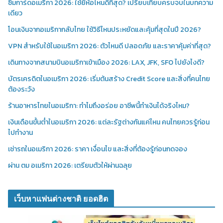
ซิมการ์ดอเมริกา 2026: ใช้ยี่ห้อไหนดีที่สุด? เปรียบเทียบครบจบในบทความ
เดียว
โอนเงินจากอเมริกากลับไทย ใช้วิธีไหนประหยัดและคุ้มที่สุดในปี 2026?
VPN สำหรับใช้ในอเมริกา 2026: ตัวไหนดี ปลอดภัย และราคาคุ้มค่าที่สุด?
เดินทางจากสนามบินอเมริกาเข้าเมือง 2026: LAX, JFK, SFO ไปยังไงดี?
บัตรเครดิตในอเมริกา 2026: เริ่มต้นสร้าง Credit Score และสิ่งที่คนไทย
ต้องระวัง
ร้านอาหารไทยในอเมริกา: ทำไมถึงอร่อย อาชีพนี้ทำเงินได้จริงไหม?
เงินเดือนขั้นต่ำในอเมริกา 2026: แต่ละรัฐต่างกันแค่ไหน คนไทยควรรู้ก่อน
ไปทำงาน
เช่ารถในอเมริกา 2026: ราคา เงื่อนไข และสิ่งที่ต้องรู้ก่อนกดจอง
ผ่าน ตม อเมริกา 2026: เตรียมตัวให้ผ่านฉลุย
เว็บหาแฟนต่างชาติ ยอดฮิต