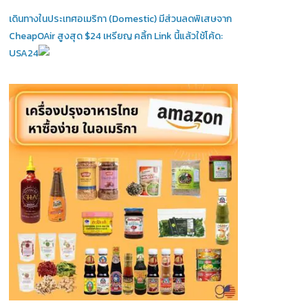
เดินทางในประเทศอเมริกา (Domestic)
มีส่วนลดพิเสษจาก
CheapOAir สูงสุด $24 เหรียญ คลิ้ก Link นี้แล้วใช้โค้ด:
USA24