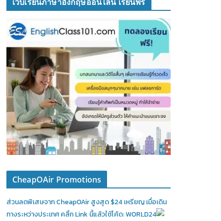
เว็บเรียนภาษาอังกฤษออนไลน์ เรียนฟรี
CheapOAir Promotions
ส่วนลดพิเสษจาก CheapOAir สูงสุด $24 เหรียญ เมื่อเดิน
ทางระหว่างประเทศ คลิ้ก Link นี้แล้วใช้โค้ด: WORLD24