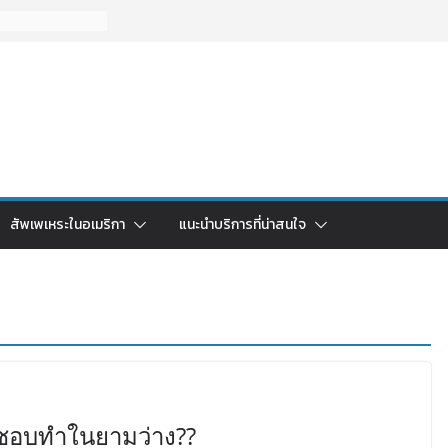
สัพเพเหระในอเมริกา
แนะนำบริการที่น่าสนใจ
ันชอบทำในยามว่าง??