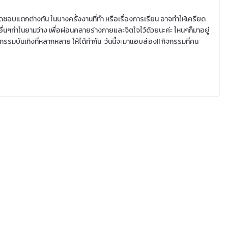
ผิดชอบแตกต่างกัน ในบางครั้งงานที่ทำ หรือเรื่องการเรียน อาจทำให้เครียด
ื่นๆทำในยามว่าง เพื่อผ่อนคลายร่างกายและจิตใจไว้ด้วยนะค่ะ ไหนๆก็มาอยู่
ีกิจกรรมบันเทิงที่หลากหลาย ให้ได้ทำกัน วันนี้จะมาแอบส่อง!! กิจกรรมที่คน