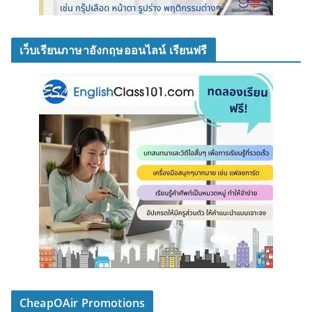
เว็บเรียนภาษาอังกฤษออนไลน์ เรียนฟรี
CheapOAir Promotions