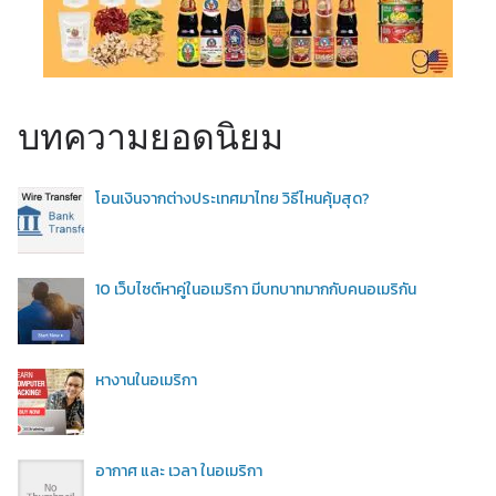
บทความยอดนิยม
โอนเงินจากต่างประเทศมาไทย วิธีไหนคุ้มสุด?
10 เว็บไซต์หาคู่ในอเมริกา มีบทบาทมากกับคนอเมริกัน
หางานในอเมริกา
อากาศ และ เวลา ในอเมริกา