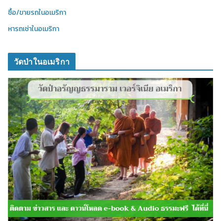
ซื้อ/ขายรถในอเมริกา
หารถเช่าในอเมริกา
วัดป่าในอเมริกา