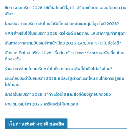
ซิมการ์ดอเมริกา 2026: ใช้ยี่ห้อไหนดีที่สุด? เปรียบเทียบครบจบในบทความ
เดียว
โอนเงินจากอเมริกากลับไทย ใช้วิธีไหนประหยัดและคุ้มที่สุดในปี 2026?
VPN สำหรับใช้ในอเมริกา 2026: ตัวไหนดี ปลอดภัย และราคาคุ้มค่าที่สุด?
เดินทางจากสนามบินอเมริกาเข้าเมือง 2026: LAX, JFK, SFO ไปยังไงดี?
บัตรเครดิตในอเมริกา 2026: เริ่มต้นสร้าง Credit Score และสิ่งที่คนไทย
ต้องระวัง
ร้านอาหารไทยในอเมริกา: ทำไมถึงอร่อย อาชีพนี้ทำเงินได้จริงไหม?
เงินเดือนขั้นต่ำในอเมริกา 2026: แต่ละรัฐต่างกันแค่ไหน คนไทยควรรู้ก่อน
ไปทำงาน
เช่ารถในอเมริกา 2026: ราคา เงื่อนไข และสิ่งที่ต้องรู้ก่อนกดจอง
ผ่าน ตม อเมริกา 2026: เตรียมตัวให้ผ่านฉลุย
เว็บหาแฟนต่างชาติ ยอดฮิต