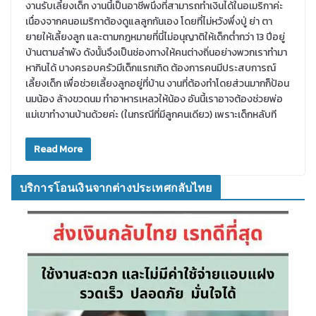
งานรับเลี้ยงเด็ก งานนี้เป็นอาชีพนึงที่สามารถทำเงินได้ในอเมริกาค่ะ
เนื่องจากคนอเมริกาต้องดูแลลูกกันเอง โดยที่ไม่หวังพึ่งปู่ ย่า ตา
ยายให้เลี้ยงลูก และตามกฎหมายที่นี่ไม่อนุญาติให้เด็กต่ำกว่า 13 ปีอยู่
บ้านตามลำพัง ดังนั้นจึงเป็นช่องทางให้คนต่างถิ่นอย่างพวกเราทำมา
หากินได้ บางครอบครัวมีเด็กแรกเกิด ต้องการคนมีประสบการณ์
เลี้ยงเด็ก เพื่อช่วยเลี้ยงลูกอยู่ที่บ้าน งานที่ต้องทำโดยส่วนมากก็ป้อน
นมน้อง ล้างขวดนม ทำอาหารเหลวให้น้อง อันนี้เราอาจต้องช่วยพ่อ
แม่เขาทำงานบ้านด้วยค่ะ (ในกรณีที่มีลูกคนเดียว) เพราะเด็กหลับที
Read More
บริการโอนเงินจากต่างประเทศกลับไทย