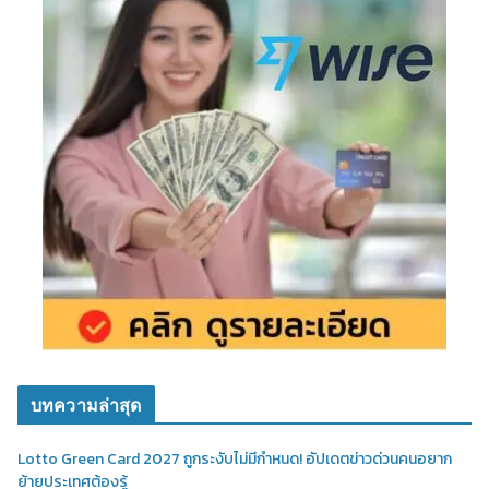
บทความล่าสุด
Lotto Green Card 2027 ถูกระงับไม่มีกำหนด! อัปเดตข่าวด่วนคนอยาก
ย้ายประเทศต้องรู้