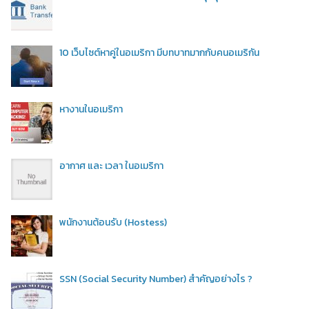
10 เว็บไซต์หาคู่ในอเมริกา มีบทบาทมากกับคนอเมริกัน
หางานในอเมริกา
อากาศ และ เวลา ในอเมริกา
พนักงานต้อนรับ (Hostess)
SSN (Social Security Number) สำคัญอย่างไร ?