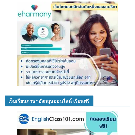
เว็บเรียนภาษาอังกฤษออนไลน์ เรียนฟรี