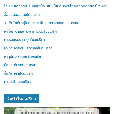
โอนเงินจากต่างประเทศมาไทย แบบไหนดี รวดเร็ว ปลอดภัยที่สุด ปี 2023
ซื้อของออนไลน์ในอเมริกา
10 เว็บไซต์หาคู่ในอเมริกา มีบทบาทมากกับคนอเมริกัน
หาที่พัก บ้านเช่า,อพาร์ทเมนต์ในอเมริกา
หาโรงแรมราคาถูกในอเมริกา
หา ตั๋วเครื่องบินราคาถูกในอเมริกา
หาคูปอง ส่วนลดในอเมริกา
ซื้อประกันรถในอเมริกา
ซื้อ/ขายรถในอเมริกา
หารถเช่าในอเมริกา
วัดป่าในอเมริกา