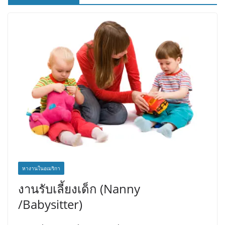
หางานในอเมริกา
งานรับเลี้ยงเด็ก (Nanny
/Babysitter)