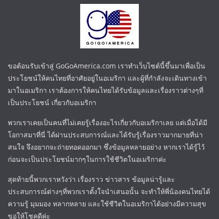
ขอต้อนรับเข้าสู่ GoGoAmerica.com เราทำเว็บไซต์นี้ขึ้นมาเพื่อเป็น
ประโยชน์ให้คนไทยที่อาศัยอยู่ในอเมริกา และผู้ที่กำลังจะเดินทางเข้า
มาในอเมริกา เราต้องการให้คนไทยได้รับข้อมูลและเรื่องราวต่างๆที่
เป็นประโยชน์ เกี่ยวกับอเมริกา
พวกเราเคยเป็นคนที่ไม่เคยรู้เรื่องอะไรเกี่ยวกับอเมริกาเลย แต่เมื่อได้มี
โอกาสมาที่นี่ ได้ผ่านประสบการณ์และได้รับรู้เรื่องราวมากมายที่น่า
สนใจ จึงอยากจะถ่ายทอดออกมา ซึ่งข้อมูลหลายอย่าง หากเราได้รู้ไว้
ก่อนจะเป็นประโยชน์มากๆในการใช้ชีวิตในอเมริกาค่ะ
สุดท้ายนี้พวกเราหวังว่า เรื่องราว ข่าวสาร ข้อมูลน่ารู้และ
ประสบการณ์ต่างๆที่พวกเราตั้งใจนำเสนอนั้น จะทำให้พี่น้องคนไทยได้
ความรู้ มุมมอง หลากหลาย และใช้ชีวิตในอเมริกาได้อย่างมีความสุข
ขอให้โชคดีค่ะ